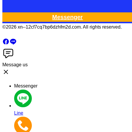
Messenger
©2026 xn--12cf7cq7bp6dzhfm2d.com. All rights reserved.
Message us
Messenger
Line