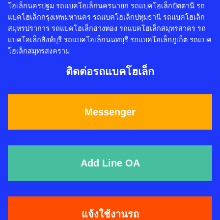
โฮเล็กนครปฐม รถแบคโฮเล็กนครนายก รถแบคโฮเล็กปัตตานี รถ
แบคโฮเล็กกรุงเทพมหานคร รถแบคโฮเล็กปทุมธานี รถแบคโฮเล็ก
สมุทรปราการ รถแบคโฮเล็กอ่างทอง รถแบคโฮเล็กสมุทรสาคร รถ
แบคโฮเล็กสิงห์บุรี รถแบคโฮเล็กนนทบุรี รถแบคโฮเล็กภูเก็ต รถแบค
โฮเล็กสมุทรสงคราม
ติดต่อรถแบคโฮเล็ก
Messenger
Add Line OA
แจ้งใช้งานรถ