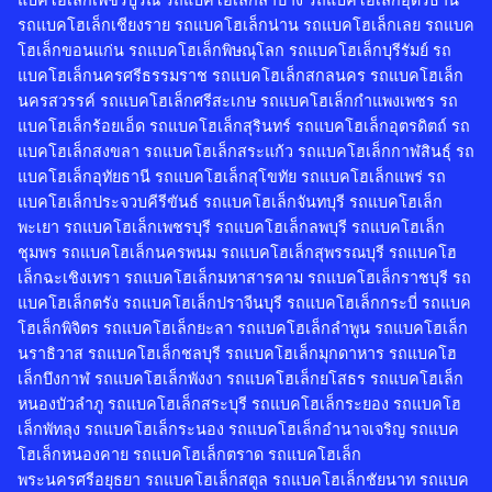
แบคโฮเล็กเพชรบูรณ์ รถแบคโฮเล็กลำปาง รถแบคโฮเล็กอุดรธานี
รถแบคโฮเล็กเชียงราย รถแบคโฮเล็กน่าน รถแบคโฮเล็กเลย รถแบค
โฮเล็กขอนแก่น รถแบคโฮเล็กพิษณุโลก รถแบคโฮเล็กบุรีรัมย์ รถ
แบคโฮเล็กนครศรีธรรมราช รถแบคโฮเล็กสกลนคร รถแบคโฮเล็ก
นครสวรรค์ รถแบคโฮเล็กศรีสะเกษ รถแบคโฮเล็กกำแพงเพชร รถ
แบคโฮเล็กร้อยเอ็ด รถแบคโฮเล็กสุรินทร์ รถแบคโฮเล็กอุตรดิตถ์ รถ
แบคโฮเล็กสงขลา รถแบคโฮเล็กสระแก้ว รถแบคโฮเล็กกาฬสินธุ์ รถ
แบคโฮเล็กอุทัยธานี รถแบคโฮเล็กสุโขทัย รถแบคโฮเล็กแพร่ รถ
แบคโฮเล็กประจวบคีรีขันธ์ รถแบคโฮเล็กจันทบุรี รถแบคโฮเล็ก
พะเยา รถแบคโฮเล็กเพชรบุรี รถแบคโฮเล็กลพบุรี รถแบคโฮเล็ก
ชุมพร รถแบคโฮเล็กนครพนม รถแบคโฮเล็กสุพรรณบุรี รถแบคโฮ
เล็กฉะเชิงเทรา รถแบคโฮเล็กมหาสารคาม รถแบคโฮเล็กราชบุรี รถ
แบคโฮเล็กตรัง รถแบคโฮเล็กปราจีนบุรี รถแบคโฮเล็กกระบี่ รถแบค
โฮเล็กพิจิตร รถแบคโฮเล็กยะลา รถแบคโฮเล็กลำพูน รถแบคโฮเล็ก
นราธิวาส รถแบคโฮเล็กชลบุรี รถแบคโฮเล็กมุกดาหาร รถแบคโฮ
เล็กบึงกาฬ รถแบคโฮเล็กพังงา รถแบคโฮเล็กยโสธร รถแบคโฮเล็ก
หนองบัวลำภู รถแบคโฮเล็กสระบุรี รถแบคโฮเล็กระยอง รถแบคโฮ
เล็กพัทลุง รถแบคโฮเล็กระนอง รถแบคโฮเล็กอำนาจเจริญ รถแบค
โฮเล็กหนองคาย รถแบคโฮเล็กตราด รถแบคโฮเล็ก
พระนครศรีอยุธยา รถแบคโฮเล็กสตูล รถแบคโฮเล็กชัยนาท รถแบค