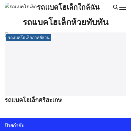
Skip
รถแบคโฮเล็กใกล้ฉัน
to
Search
content
รถแบคโฮเล็กห้วยทับทัน
for:
รถแบคโฮเล็กภาคอีสาน
รถแบคโฮเล็กศรีสะเกษ
ป้ายกำกับ