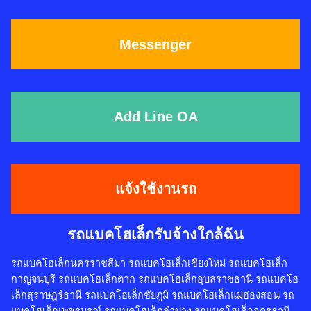
Messenger
Add Line OA
แจ้งใช้งานรถ
รถแบคโฮเล็กรับจ้างใกล้ฉัน
รถแบคโฮเล็กนครราชสีมา รถแบคโฮเล็กเชียงใหม่ รถแบคโฮเล็ก
กาญจนบุรี รถแบคโฮเล็กตาก รถแบคโฮเล็กอุบลราชธานี รถแบคโฮ
เล็กสุราษฎร์ธานี รถแบคโฮเล็กชัยภูมิ รถแบคโฮเล็กแม่ฮ่องสอน รถ