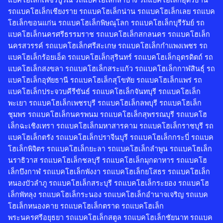
แบคโฮเล็กเพชรบูรณ์ รถแบคโฮเล็กลำปาง รถแบคโฮเล็กอุดรธานี
รถแบคโฮเล็กเชียงราย รถแบคโฮเล็กน่าน รถแบคโฮเล็กเลย รถแบค
โฮเล็กขอนแก่น รถแบคโฮเล็กพิษณุโลก รถแบคโฮเล็กบุรีรัมย์ รถ
แบคโฮเล็กนครศรีธรรมราช รถแบคโฮเล็กสกลนคร รถแบคโฮเล็ก
นครสวรรค์ รถแบคโฮเล็กศรีสะเกษ รถแบคโฮเล็กกำแพงเพชร รถ
แบคโฮเล็กร้อยเอ็ด รถแบคโฮเล็กสุรินทร์ รถแบคโฮเล็กอุตรดิตถ์ รถ
แบคโฮเล็กสงขลา รถแบคโฮเล็กสระแก้ว รถแบคโฮเล็กกาฬสินธุ์ รถ
แบคโฮเล็กอุทัยธานี รถแบคโฮเล็กสุโขทัย รถแบคโฮเล็กแพร่ รถ
แบคโฮเล็กประจวบคีรีขันธ์ รถแบคโฮเล็กจันทบุรี รถแบคโฮเล็ก
พะเยา รถแบคโฮเล็กเพชรบุรี รถแบคโฮเล็กลพบุรี รถแบคโฮเล็ก
ชุมพร รถแบคโฮเล็กนครพนม รถแบคโฮเล็กสุพรรณบุรี รถแบคโฮ
เล็กฉะเชิงเทรา รถแบคโฮเล็กมหาสารคาม รถแบคโฮเล็กราชบุรี รถ
แบคโฮเล็กตรัง รถแบคโฮเล็กปราจีนบุรี รถแบคโฮเล็กกระบี่ รถแบค
โฮเล็กพิจิตร รถแบคโฮเล็กยะลา รถแบคโฮเล็กลำพูน รถแบคโฮเล็ก
นราธิวาส รถแบคโฮเล็กชลบุรี รถแบคโฮเล็กมุกดาหาร รถแบคโฮ
เล็กบึงกาฬ รถแบคโฮเล็กพังงา รถแบคโฮเล็กยโสธร รถแบคโฮเล็ก
หนองบัวลำภู รถแบคโฮเล็กสระบุรี รถแบคโฮเล็กระยอง รถแบคโฮ
เล็กพัทลุง รถแบคโฮเล็กระนอง รถแบคโฮเล็กอำนาจเจริญ รถแบค
โฮเล็กหนองคาย รถแบคโฮเล็กตราด รถแบคโฮเล็ก
พระนครศรีอยุธยา รถแบคโฮเล็กสตูล รถแบคโฮเล็กชัยนาท รถแบค