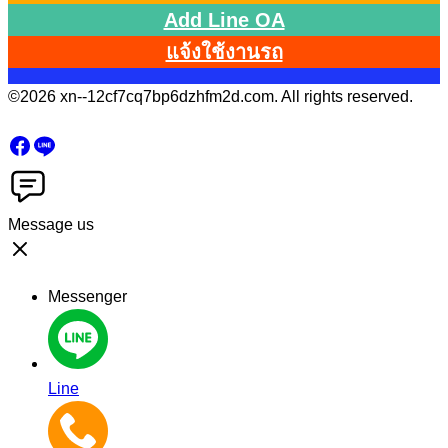
Add Line OA
แจ้งใช้งานรถ
©2026 xn--12cf7cq7bp6dzhfm2d.com. All rights reserved.
Message us
Messenger
Line