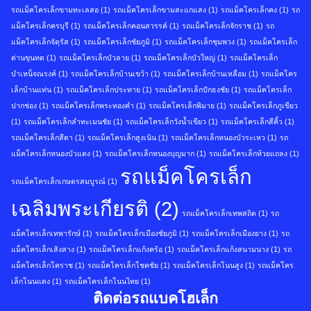
รถแม็คโครเล็กขามทะเลสอ
(1)
รถแม็คโครเล็กขามสะแกแสง
(1)
รถแม็คโครเล็กคง
(1)
รถ
แม็คโครเล็กครบุรี
(1)
รถแม็คโครเล็กคอนสวรรค์
(1)
รถแม็คโครเล็กจักราช
(1)
รถ
แม็คโครเล็กจัตุรัส
(1)
รถแม็คโครเล็กชัยภูมิ
(1)
รถแม็คโครเล็กชุมพวง
(1)
รถแม็คโครเล็ก
ด่านขุนทด
(1)
รถแม็คโครเล็กบัวลาย
(1)
รถแม็คโครเล็กบัวใหญ่
(1)
รถแม็คโครเล็ก
บำเหน็จณรงค์
(1)
รถแม็คโครเล็กบ้านเขว้า
(1)
รถแม็คโครเล็กบ้านเหลื่อม
(1)
รถแม็คโคร
เล็กบ้านแท่น
(1)
รถแม็คโครเล็กประทาย
(1)
รถแม็คโครเล็กปักธงชัย
(1)
รถแม็คโครเล็ก
ปากช่อง
(1)
รถแม็คโครเล็กพระทองคำ
(1)
รถแม็คโครเล็กพิมาย
(1)
รถแม็คโครเล็กภูเขียว
(1)
รถแม็คโครเล็กลำทะเมนชัย
(1)
รถแม็คโครเล็กวังน้ำเขียว
(1)
รถแม็คโครเล็กสีคิ้ว
(1)
รถแม็คโครเล็กสีดา
(1)
รถแม็คโครเล็กสูงเนิน
(1)
รถแม็คโครเล็กหนองบัวระเหว
(1)
รถ
แม็คโครเล็กหนองบัวแดง
(1)
รถแม็คโครเล็กหนองบุญมาก
(1)
รถแม็คโครเล็กห้วยแถลง
(1)
รถแม็คโครเล็ก
รถแม็คโครเล็กเกษตรสมบูรณ์
(1)
เฉลิมพระเกียรติ
(2)
รถแม็คโครเล็กเทพสถิต
(1)
รถ
แม็คโครเล็กเทพารักษ์
(1)
รถแม็คโครเล็กเมืองชัยภูมิ
(1)
รถแม็คโครเล็กเมืองยาง
(1)
รถ
แม็คโครเล็กเสิงสาง
(1)
รถแม็คโครเล็กแก้งคร้อ
(1)
รถแม็คโครเล็กแก้งสนามนาง
(1)
รถ
แม็คโครเล็กโคราช
(1)
รถแม็คโครเล็กโชคชัย
(1)
รถแม็คโครเล็กโนนสูง
(1)
รถแม็คโคร
เล็กโนนแดง
(1)
รถแม็คโครเล็กโนนไทย
(1)
ติดต่อรถแบคโฮเล็ก