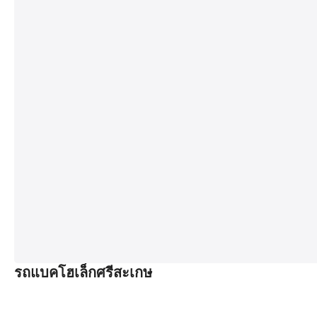
รถแบคโฮเล็กศรีสะเกษ