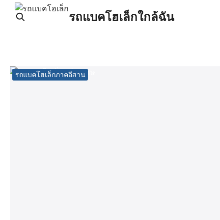
Skip
รถแบคโฮเล็กใกล้ฉัน
to
content
S
fo
รถแบคโฮเล็กภาคอีสาน