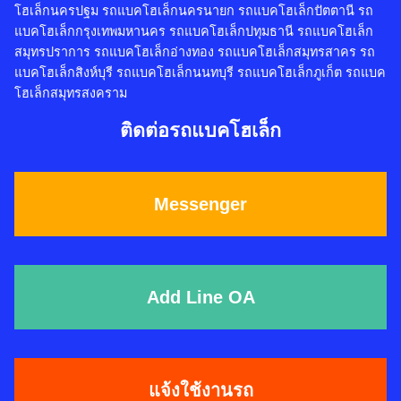
โฮเล็กนครปฐม รถแบคโฮเล็กนครนายก รถแบคโฮเล็กปัตตานี รถ
แบคโฮเล็กกรุงเทพมหานคร รถแบคโฮเล็กปทุมธานี รถแบคโฮเล็ก
สมุทรปราการ รถแบคโฮเล็กอ่างทอง รถแบคโฮเล็กสมุทรสาคร รถ
แบคโฮเล็กสิงห์บุรี รถแบคโฮเล็กนนทบุรี รถแบคโฮเล็กภูเก็ต รถแบค
โฮเล็กสมุทรสงคราม
ติดต่อรถแบคโฮเล็ก
Messenger
Add Line OA
แจ้งใช้งานรถ