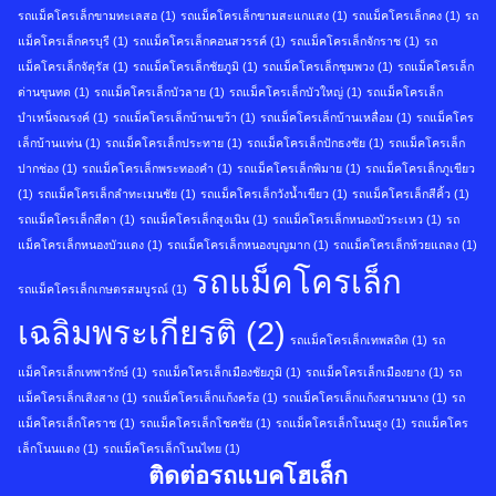
รถแม็คโครเล็กขามทะเลสอ
(1)
รถแม็คโครเล็กขามสะแกแสง
(1)
รถแม็คโครเล็กคง
(1)
รถ
แม็คโครเล็กครบุรี
(1)
รถแม็คโครเล็กคอนสวรรค์
(1)
รถแม็คโครเล็กจักราช
(1)
รถ
แม็คโครเล็กจัตุรัส
(1)
รถแม็คโครเล็กชัยภูมิ
(1)
รถแม็คโครเล็กชุมพวง
(1)
รถแม็คโครเล็ก
ด่านขุนทด
(1)
รถแม็คโครเล็กบัวลาย
(1)
รถแม็คโครเล็กบัวใหญ่
(1)
รถแม็คโครเล็ก
บำเหน็จณรงค์
(1)
รถแม็คโครเล็กบ้านเขว้า
(1)
รถแม็คโครเล็กบ้านเหลื่อม
(1)
รถแม็คโคร
เล็กบ้านแท่น
(1)
รถแม็คโครเล็กประทาย
(1)
รถแม็คโครเล็กปักธงชัย
(1)
รถแม็คโครเล็ก
ปากช่อง
(1)
รถแม็คโครเล็กพระทองคำ
(1)
รถแม็คโครเล็กพิมาย
(1)
รถแม็คโครเล็กภูเขียว
(1)
รถแม็คโครเล็กลำทะเมนชัย
(1)
รถแม็คโครเล็กวังน้ำเขียว
(1)
รถแม็คโครเล็กสีคิ้ว
(1)
รถแม็คโครเล็กสีดา
(1)
รถแม็คโครเล็กสูงเนิน
(1)
รถแม็คโครเล็กหนองบัวระเหว
(1)
รถ
แม็คโครเล็กหนองบัวแดง
(1)
รถแม็คโครเล็กหนองบุญมาก
(1)
รถแม็คโครเล็กห้วยแถลง
(1)
รถแม็คโครเล็ก
รถแม็คโครเล็กเกษตรสมบูรณ์
(1)
เฉลิมพระเกียรติ
(2)
รถแม็คโครเล็กเทพสถิต
(1)
รถ
แม็คโครเล็กเทพารักษ์
(1)
รถแม็คโครเล็กเมืองชัยภูมิ
(1)
รถแม็คโครเล็กเมืองยาง
(1)
รถ
แม็คโครเล็กเสิงสาง
(1)
รถแม็คโครเล็กแก้งคร้อ
(1)
รถแม็คโครเล็กแก้งสนามนาง
(1)
รถ
แม็คโครเล็กโคราช
(1)
รถแม็คโครเล็กโชคชัย
(1)
รถแม็คโครเล็กโนนสูง
(1)
รถแม็คโคร
เล็กโนนแดง
(1)
รถแม็คโครเล็กโนนไทย
(1)
ติดต่อรถแบคโฮเล็ก