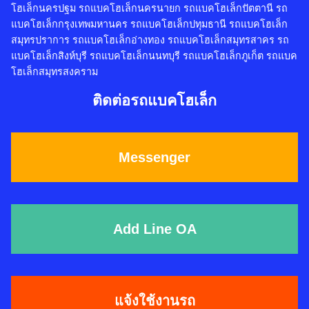
โฮเล็กนครปฐม รถแบคโฮเล็กนครนายก รถแบคโฮเล็กปัตตานี รถ
แบคโฮเล็กกรุงเทพมหานคร รถแบคโฮเล็กปทุมธานี รถแบคโฮเล็ก
สมุทรปราการ รถแบคโฮเล็กอ่างทอง รถแบคโฮเล็กสมุทรสาคร รถ
แบคโฮเล็กสิงห์บุรี รถแบคโฮเล็กนนทบุรี รถแบคโฮเล็กภูเก็ต รถแบค
โฮเล็กสมุทรสงคราม
ติดต่อรถแบคโฮเล็ก
Messenger
Add Line OA
แจ้งใช้งานรถ