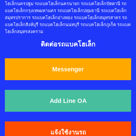
โฮเล็กนครปฐม รถแบคโฮเล็กนครนายก รถแบคโฮเล็กปัตตานี รถ
แบคโฮเล็กกรุงเทพมหานคร รถแบคโฮเล็กปทุมธานี รถแบคโฮเล็ก
สมุทรปราการ รถแบคโฮเล็กอ่างทอง รถแบคโฮเล็กสมุทรสาคร รถ
แบคโฮเล็กสิงห์บุรี รถแบคโฮเล็กนนทบุรี รถแบคโฮเล็กภูเก็ต รถแบค
โฮเล็กสมุทรสงคราม
ติดต่อรถแบคโฮเล็ก
Messenger
Add Line OA
แจ้งใช้งานรถ