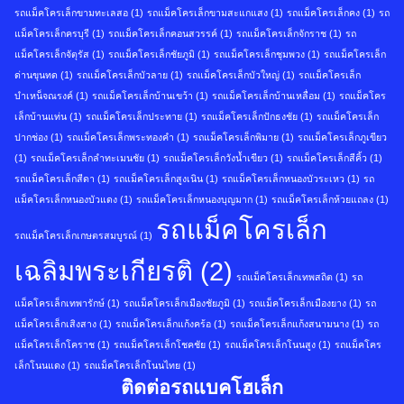
รถแม็คโครเล็กขามทะเลสอ
(1)
รถแม็คโครเล็กขามสะแกแสง
(1)
รถแม็คโครเล็กคง
(1)
รถ
แม็คโครเล็กครบุรี
(1)
รถแม็คโครเล็กคอนสวรรค์
(1)
รถแม็คโครเล็กจักราช
(1)
รถ
แม็คโครเล็กจัตุรัส
(1)
รถแม็คโครเล็กชัยภูมิ
(1)
รถแม็คโครเล็กชุมพวง
(1)
รถแม็คโครเล็ก
ด่านขุนทด
(1)
รถแม็คโครเล็กบัวลาย
(1)
รถแม็คโครเล็กบัวใหญ่
(1)
รถแม็คโครเล็ก
บำเหน็จณรงค์
(1)
รถแม็คโครเล็กบ้านเขว้า
(1)
รถแม็คโครเล็กบ้านเหลื่อม
(1)
รถแม็คโคร
เล็กบ้านแท่น
(1)
รถแม็คโครเล็กประทาย
(1)
รถแม็คโครเล็กปักธงชัย
(1)
รถแม็คโครเล็ก
ปากช่อง
(1)
รถแม็คโครเล็กพระทองคำ
(1)
รถแม็คโครเล็กพิมาย
(1)
รถแม็คโครเล็กภูเขียว
(1)
รถแม็คโครเล็กลำทะเมนชัย
(1)
รถแม็คโครเล็กวังน้ำเขียว
(1)
รถแม็คโครเล็กสีคิ้ว
(1)
รถแม็คโครเล็กสีดา
(1)
รถแม็คโครเล็กสูงเนิน
(1)
รถแม็คโครเล็กหนองบัวระเหว
(1)
รถ
แม็คโครเล็กหนองบัวแดง
(1)
รถแม็คโครเล็กหนองบุญมาก
(1)
รถแม็คโครเล็กห้วยแถลง
(1)
รถแม็คโครเล็ก
รถแม็คโครเล็กเกษตรสมบูรณ์
(1)
เฉลิมพระเกียรติ
(2)
รถแม็คโครเล็กเทพสถิต
(1)
รถ
แม็คโครเล็กเทพารักษ์
(1)
รถแม็คโครเล็กเมืองชัยภูมิ
(1)
รถแม็คโครเล็กเมืองยาง
(1)
รถ
แม็คโครเล็กเสิงสาง
(1)
รถแม็คโครเล็กแก้งคร้อ
(1)
รถแม็คโครเล็กแก้งสนามนาง
(1)
รถ
แม็คโครเล็กโคราช
(1)
รถแม็คโครเล็กโชคชัย
(1)
รถแม็คโครเล็กโนนสูง
(1)
รถแม็คโคร
เล็กโนนแดง
(1)
รถแม็คโครเล็กโนนไทย
(1)
ติดต่อรถแบคโฮเล็ก