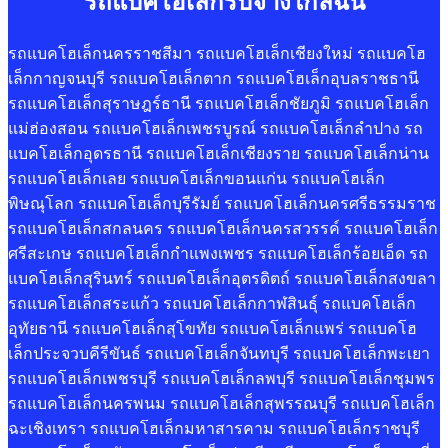
รถแบคโฮเล็กรับจ้างใกล้ฉัน
รถแบคโฮเล็กนครราชสีมา รถแบคโฮเล็กเชียงใหม่ รถแบคโฮ
เล็กกาญจนบุรี รถแบคโฮเล็กตาก รถแบคโฮเล็กอุบลราชธานี
รถแบคโฮเล็กสุราษฎร์ธานี รถแบคโฮเล็กชัยภูมิ รถแบคโฮเล็ก
แม่ฮ่องสอน รถแบคโฮเล็กเพชรบูรณ์ รถแบคโฮเล็กลำปาง รถ
แบคโฮเล็กอุดรธานี รถแบคโฮเล็กเชียงราย รถแบคโฮเล็กน่าน
รถแบคโฮเล็กเลย รถแบคโฮเล็กขอนแก่น รถแบคโฮเล็ก
พิษณุโลก รถแบคโฮเล็กบุรีรัมย์ รถแบคโฮเล็กนครศรีธรรมราช
รถแบคโฮเล็กสกลนคร รถแบคโฮเล็กนครสวรรค์ รถแบคโฮเล็ก
ศรีสะเกษ รถแบคโฮเล็กกำแพงเพชร รถแบคโฮเล็กร้อยเอ็ด รถ
แบคโฮเล็กสุรินทร์ รถแบคโฮเล็กอุตรดิตถ์ รถแบคโฮเล็กสงขลา
รถแบคโฮเล็กสระแก้ว รถแบคโฮเล็กกาฬสินธุ์ รถแบคโฮเล็ก
อุทัยธานี รถแบคโฮเล็กสุโขทัย รถแบคโฮเล็กแพร่ รถแบคโฮ
เล็กประจวบคีรีขันธ์ รถแบคโฮเล็กจันทบุรี รถแบคโฮเล็กพะเยา
รถแบคโฮเล็กเพชรบุรี รถแบคโฮเล็กลพบุรี รถแบคโฮเล็กชุมพร
รถแบคโฮเล็กนครพนม รถแบคโฮเล็กสุพรรณบุรี รถแบคโฮเล็ก
ฉะเชิงเทรา รถแบคโฮเล็กมหาสารคาม รถแบคโฮเล็กราชบุรี