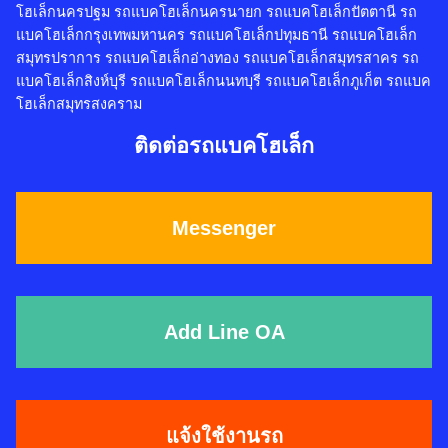
โฮเล็กนครปฐม รถแบคโฮเล็กนครนายก รถแบคโฮเล็กปัตตานี รถ
แบคโฮเล็กกรุงเทพมหานคร รถแบคโฮเล็กปทุมธานี รถแบคโฮเล็ก
สมุทรปราการ รถแบคโฮเล็กอ่างทอง รถแบคโฮเล็กสมุทรสาคร รถ
แบคโฮเล็กสิงห์บุรี รถแบคโฮเล็กนนทบุรี รถแบคโฮเล็กภูเก็ต รถแบค
โฮเล็กสมุทรสงคราม
ติดต่อรถแบคโฮเล็ก
Messenger
Add Line OA
แจ้งใช้งานรถ