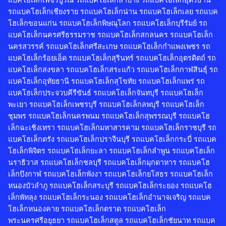
แบคโฮเล็กเพชรบูรณ์ รถแบคโฮเล็กลำปาง รถแบคโฮเล็กอุดรธานี
รถแบคโฮเล็กเชียงราย รถแบคโฮเล็กน่าน รถแบคโฮเล็กเลย รถแบค
โฮเล็กขอนแก่น รถแบคโฮเล็กพิษณุโลก รถแบคโฮเล็กบุรีรัมย์ รถ
แบคโฮเล็กนครศรีธรรมราช รถแบคโฮเล็กสกลนคร รถแบคโฮเล็ก
นครสวรรค์ รถแบคโฮเล็กศรีสะเกษ รถแบคโฮเล็กกำแพงเพชร รถ
แบคโฮเล็กร้อยเอ็ด รถแบคโฮเล็กสุรินทร์ รถแบคโฮเล็กอุตรดิตถ์ รถ
แบคโฮเล็กสงขลา รถแบคโฮเล็กสระแก้ว รถแบคโฮเล็กกาฬสินธุ์ รถ
แบคโฮเล็กอุทัยธานี รถแบคโฮเล็กสุโขทัย รถแบคโฮเล็กแพร่ รถ
แบคโฮเล็กประจวบคีรีขันธ์ รถแบคโฮเล็กจันทบุรี รถแบคโฮเล็ก
พะเยา รถแบคโฮเล็กเพชรบุรี รถแบคโฮเล็กลพบุรี รถแบคโฮเล็ก
ชุมพร รถแบคโฮเล็กนครพนม รถแบคโฮเล็กสุพรรณบุรี รถแบคโฮ
เล็กฉะเชิงเทรา รถแบคโฮเล็กมหาสารคาม รถแบคโฮเล็กราชบุรี รถ
แบคโฮเล็กตรัง รถแบคโฮเล็กปราจีนบุรี รถแบคโฮเล็กกระบี่ รถแบค
โฮเล็กพิจิตร รถแบคโฮเล็กยะลา รถแบคโฮเล็กลำพูน รถแบคโฮเล็ก
นราธิวาส รถแบคโฮเล็กชลบุรี รถแบคโฮเล็กมุกดาหาร รถแบคโฮ
เล็กบึงกาฬ รถแบคโฮเล็กพังงา รถแบคโฮเล็กยโสธร รถแบคโฮเล็ก
หนองบัวลำภู รถแบคโฮเล็กสระบุรี รถแบคโฮเล็กระยอง รถแบคโฮ
เล็กพัทลุง รถแบคโฮเล็กระนอง รถแบคโฮเล็กอำนาจเจริญ รถแบค
โฮเล็กหนองคาย รถแบคโฮเล็กตราด รถแบคโฮเล็ก
พระนครศรีอยุธยา รถแบคโฮเล็กสตูล รถแบคโฮเล็กชัยนาท รถแบค