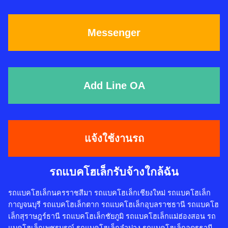
Messenger
Add Line OA
แจ้งใช้งานรถ
รถแบคโฮเล็กรับจ้างใกล้ฉัน
รถแบคโฮเล็กนครราชสีมา รถแบคโฮเล็กเชียงใหม่ รถแบคโฮเล็ก
กาญจนบุรี รถแบคโฮเล็กตาก รถแบคโฮเล็กอุบลราชธานี รถแบคโฮ
เล็กสุราษฎร์ธานี รถแบคโฮเล็กชัยภูมิ รถแบคโฮเล็กแม่ฮ่องสอน รถ