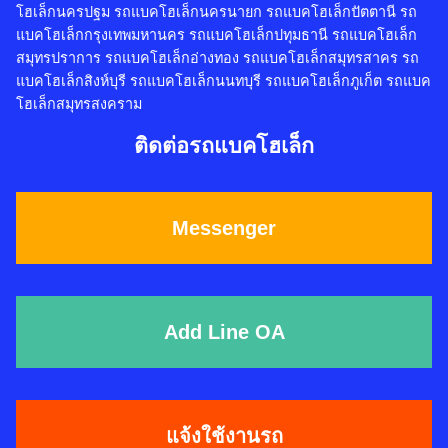
โฮเล็กนครปฐม รถแบคโฮเล็กนครนายก รถแบคโฮเล็กปัตตานี รถ
แบคโฮเล็กกรุงเทพมหานคร รถแบคโฮเล็กปทุมธานี รถแบคโฮเล็ก
สมุทรปราการ รถแบคโฮเล็กอ่างทอง รถแบคโฮเล็กสมุทรสาคร รถ
แบคโฮเล็กสิงห์บุรี รถแบคโฮเล็กนนทบุรี รถแบคโฮเล็กภูเก็ต รถแบค
โฮเล็กสมุทรสงคราม
ติดต่อรถแบคโฮเล็ก
Messenger
Add Line OA
แจ้งใช้งานรถ