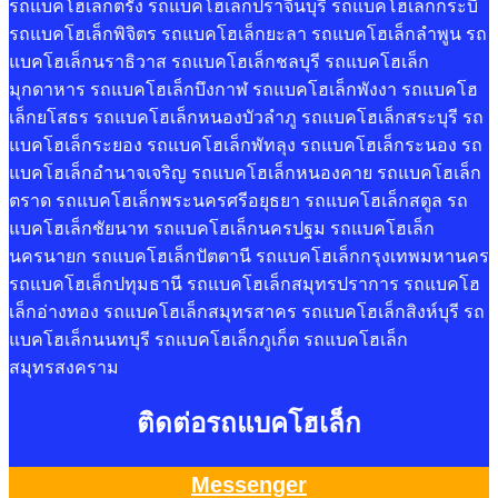
รถแบคโฮเล็กตรัง รถแบคโฮเล็กปราจีนบุรี รถแบคโฮเล็กกระบี่
รถแบคโฮเล็กพิจิตร รถแบคโฮเล็กยะลา รถแบคโฮเล็กลำพูน รถ
แบคโฮเล็กนราธิวาส รถแบคโฮเล็กชลบุรี รถแบคโฮเล็ก
มุกดาหาร รถแบคโฮเล็กบึงกาฬ รถแบคโฮเล็กพังงา รถแบคโฮ
เล็กยโสธร รถแบคโฮเล็กหนองบัวลำภู รถแบคโฮเล็กสระบุรี รถ
แบคโฮเล็กระยอง รถแบคโฮเล็กพัทลุง รถแบคโฮเล็กระนอง รถ
แบคโฮเล็กอำนาจเจริญ รถแบคโฮเล็กหนองคาย รถแบคโฮเล็ก
ตราด รถแบคโฮเล็กพระนครศรีอยุธยา รถแบคโฮเล็กสตูล รถ
แบคโฮเล็กชัยนาท รถแบคโฮเล็กนครปฐม รถแบคโฮเล็ก
นครนายก รถแบคโฮเล็กปัตตานี รถแบคโฮเล็กกรุงเทพมหานคร
รถแบคโฮเล็กปทุมธานี รถแบคโฮเล็กสมุทรปราการ รถแบคโฮ
เล็กอ่างทอง รถแบคโฮเล็กสมุทรสาคร รถแบคโฮเล็กสิงห์บุรี รถ
แบคโฮเล็กนนทบุรี รถแบคโฮเล็กภูเก็ต รถแบคโฮเล็ก
สมุทรสงคราม
ติดต่อรถแบคโฮเล็ก
Messenger