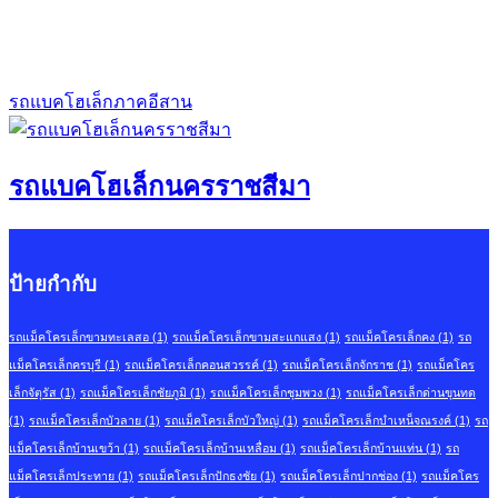
รถแบคโฮเล็กภาคอีสาน
รถแบคโฮเล็กนครราชสีมา
ป้ายกำกับ
รถแม็คโครเล็กขามทะเลสอ
(1)
รถแม็คโครเล็กขามสะแกแสง
(1)
รถแม็คโครเล็กคง
(1)
รถ
แม็คโครเล็กครบุรี
(1)
รถแม็คโครเล็กคอนสวรรค์
(1)
รถแม็คโครเล็กจักราช
(1)
รถแม็คโคร
เล็กจัตุรัส
(1)
รถแม็คโครเล็กชัยภูมิ
(1)
รถแม็คโครเล็กชุมพวง
(1)
รถแม็คโครเล็กด่านขุนทด
(1)
รถแม็คโครเล็กบัวลาย
(1)
รถแม็คโครเล็กบัวใหญ่
(1)
รถแม็คโครเล็กบำเหน็จณรงค์
(1)
รถ
แม็คโครเล็กบ้านเขว้า
(1)
รถแม็คโครเล็กบ้านเหลื่อม
(1)
รถแม็คโครเล็กบ้านแท่น
(1)
รถ
แม็คโครเล็กประทาย
(1)
รถแม็คโครเล็กปักธงชัย
(1)
รถแม็คโครเล็กปากช่อง
(1)
รถแม็คโคร