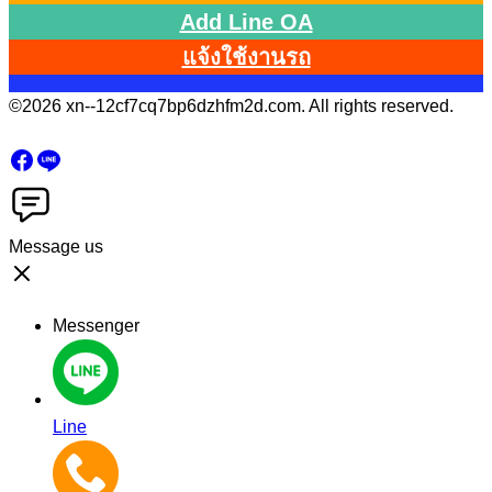
Add Line OA
แจ้งใช้งานรถ
©2026 xn--12cf7cq7bp6dzhfm2d.com. All rights reserved.
Message us
Messenger
Line