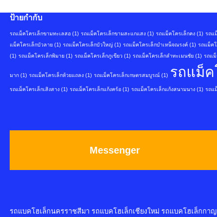
ป้ายกำกับ
รถแม็คโครเล็กขามทะเลสอ
(1)
รถแม็คโครเล็กขามสะแกแสง
(1)
รถแม็คโครเล็กคง
(1)
รถแม
แม็คโครเล็กบัวลาย
(1)
รถแม็คโครเล็กบัวใหญ่
(1)
รถแม็คโครเล็กบำเหน็จณรงค์
(1)
รถแม็คโ
(1)
รถแม็คโครเล็กพิมาย
(1)
รถแม็คโครเล็กภูเขียว
(1)
รถแม็คโครเล็กลำทะเมนชัย
(1)
รถแม็
รถแม็คโ
มาก
(1)
รถแม็คโครเล็กห้วยแถลง
(1)
รถแม็คโครเล็กเกษตรสมบูรณ์
(1)
รถแม็คโครเล็กเสิงสาง
(1)
รถแม็คโครเล็กแก้งคร้อ
(1)
รถแม็คโครเล็กแก้งสนามนาง
(1)
รถแม
Messenger
รถแบคโฮเล็กนครราชสีมา รถแบคโฮเล็กเชียงใหม่ รถแบคโฮเล็กกาญจน