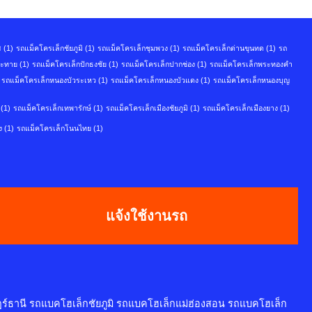
ส
(1)
รถแม็คโครเล็กชัยภูมิ
(1)
รถแม็คโครเล็กชุมพวง
(1)
รถแม็คโครเล็กด่านขุนทด
(1)
รถ
ระทาย
(1)
รถแม็คโครเล็กปักธงชัย
(1)
รถแม็คโครเล็กปากช่อง
(1)
รถแม็คโครเล็กพระทองคำ
รถแม็คโครเล็กหนองบัวระเหว
(1)
รถแม็คโครเล็กหนองบัวแดง
(1)
รถแม็คโครเล็กหนองบุญ
(1)
รถแม็คโครเล็กเทพารักษ์
(1)
รถแม็คโครเล็กเมืองชัยภูมิ
(1)
รถแม็คโครเล็กเมืองยาง
(1)
ง
(1)
รถแม็คโครเล็กโนนไทย
(1)
แจ้งใช้งานรถ
ธานี รถแบคโฮเล็กชัยภูมิ รถแบคโฮเล็กแม่ฮ่องสอน รถแบคโฮเล็ก