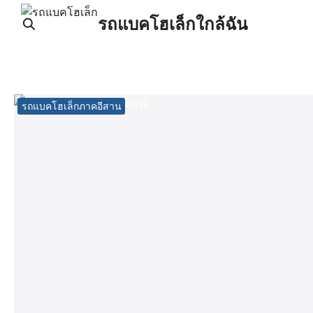
Skip
รถแบคโฮเล็กใกล้ฉัน
to
content
S
fo
รถแบคโฮเล็กภาคอีสาน