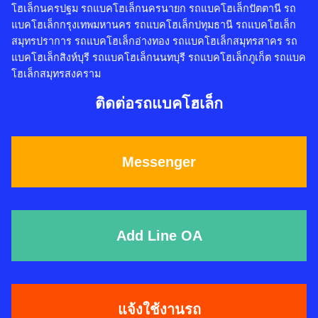
โฮเล็กนครปฐม รถแบคโฮเล็กนครนายก รถแบคโฮเล็กปัตตานี รถ
แบคโฮเล็กกรุงเทพมหานคร รถแบคโฮเล็กปทุมธานี รถแบคโฮเล็ก
สมุทรปราการ รถแบคโฮเล็กอ่างทอง รถแบคโฮเล็กสมุทรสาคร รถ
แบคโฮเล็กสิงห์บุรี รถแบคโฮเล็กนนทบุรี รถแบคโฮเล็กภูเก็ต รถแบค
โฮเล็กสมุทรสงคราม
ติดต่อรถแบคโฮเล็ก
Messenger
Add Line OA
แจ้งใช้งานรถ