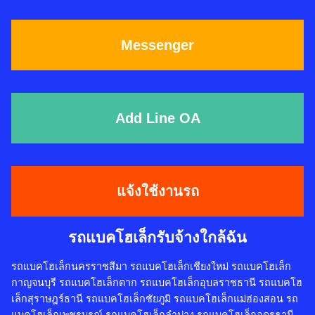
Messenger
Add Line OA
แจ้งใช้งานรถ
รถแบคโฮเล็กรับจ้างใกล้ฉัน
รถแบคโฮเล็กนครราชสีมา รถแบคโฮเล็กเชียงใหม่ รถแบคโฮเล็ก
กาญจนบุรี รถแบคโฮเล็กตาก รถแบคโฮเล็กอุบลราชธานี รถแบคโฮ
เล็กสุราษฎร์ธานี รถแบคโฮเล็กชัยภูมิ รถแบคโฮเล็กแม่ฮ่องสอน รถ