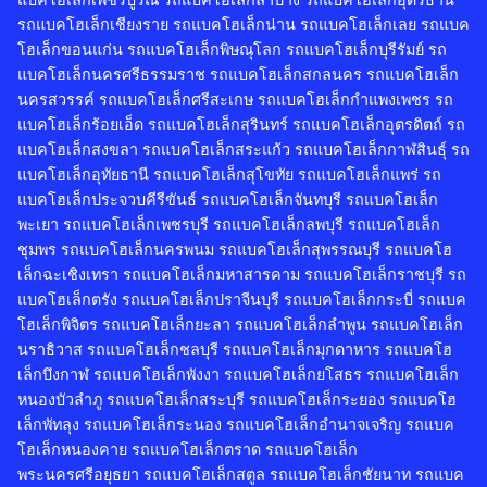
แบคโฮเล็กเพชรบูรณ์ รถแบคโฮเล็กลำปาง รถแบคโฮเล็กอุดรธานี
รถแบคโฮเล็กเชียงราย รถแบคโฮเล็กน่าน รถแบคโฮเล็กเลย รถแบค
โฮเล็กขอนแก่น รถแบคโฮเล็กพิษณุโลก รถแบคโฮเล็กบุรีรัมย์ รถ
แบคโฮเล็กนครศรีธรรมราช รถแบคโฮเล็กสกลนคร รถแบคโฮเล็ก
นครสวรรค์ รถแบคโฮเล็กศรีสะเกษ รถแบคโฮเล็กกำแพงเพชร รถ
แบคโฮเล็กร้อยเอ็ด รถแบคโฮเล็กสุรินทร์ รถแบคโฮเล็กอุตรดิตถ์ รถ
แบคโฮเล็กสงขลา รถแบคโฮเล็กสระแก้ว รถแบคโฮเล็กกาฬสินธุ์ รถ
แบคโฮเล็กอุทัยธานี รถแบคโฮเล็กสุโขทัย รถแบคโฮเล็กแพร่ รถ
แบคโฮเล็กประจวบคีรีขันธ์ รถแบคโฮเล็กจันทบุรี รถแบคโฮเล็ก
พะเยา รถแบคโฮเล็กเพชรบุรี รถแบคโฮเล็กลพบุรี รถแบคโฮเล็ก
ชุมพร รถแบคโฮเล็กนครพนม รถแบคโฮเล็กสุพรรณบุรี รถแบคโฮ
เล็กฉะเชิงเทรา รถแบคโฮเล็กมหาสารคาม รถแบคโฮเล็กราชบุรี รถ
แบคโฮเล็กตรัง รถแบคโฮเล็กปราจีนบุรี รถแบคโฮเล็กกระบี่ รถแบค
โฮเล็กพิจิตร รถแบคโฮเล็กยะลา รถแบคโฮเล็กลำพูน รถแบคโฮเล็ก
นราธิวาส รถแบคโฮเล็กชลบุรี รถแบคโฮเล็กมุกดาหาร รถแบคโฮ
เล็กบึงกาฬ รถแบคโฮเล็กพังงา รถแบคโฮเล็กยโสธร รถแบคโฮเล็ก
หนองบัวลำภู รถแบคโฮเล็กสระบุรี รถแบคโฮเล็กระยอง รถแบคโฮ
เล็กพัทลุง รถแบคโฮเล็กระนอง รถแบคโฮเล็กอำนาจเจริญ รถแบค
โฮเล็กหนองคาย รถแบคโฮเล็กตราด รถแบคโฮเล็ก
พระนครศรีอยุธยา รถแบคโฮเล็กสตูล รถแบคโฮเล็กชัยนาท รถแบค