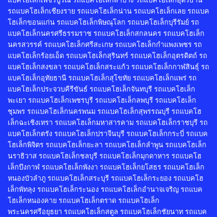
แบคโฮเล็กเพชรบูรณ์ รถแบคโฮเล็กลำปาง รถแบคโฮเล็กอุดรธานี
รถแบคโฮเล็กเชียงราย รถแบคโฮเล็กน่าน รถแบคโฮเล็กเลย รถแบค
โฮเล็กขอนแก่น รถแบคโฮเล็กพิษณุโลก รถแบคโฮเล็กบุรีรัมย์ รถ
แบคโฮเล็กนครศรีธรรมราช รถแบคโฮเล็กสกลนคร รถแบคโฮเล็ก
นครสวรรค์ รถแบคโฮเล็กศรีสะเกษ รถแบคโฮเล็กกำแพงเพชร รถ
แบคโฮเล็กร้อยเอ็ด รถแบคโฮเล็กสุรินทร์ รถแบคโฮเล็กอุตรดิตถ์ รถ
แบคโฮเล็กสงขลา รถแบคโฮเล็กสระแก้ว รถแบคโฮเล็กกาฬสินธุ์ รถ
แบคโฮเล็กอุทัยธานี รถแบคโฮเล็กสุโขทัย รถแบคโฮเล็กแพร่ รถ
แบคโฮเล็กประจวบคีรีขันธ์ รถแบคโฮเล็กจันทบุรี รถแบคโฮเล็ก
พะเยา รถแบคโฮเล็กเพชรบุรี รถแบคโฮเล็กลพบุรี รถแบคโฮเล็ก
ชุมพร รถแบคโฮเล็กนครพนม รถแบคโฮเล็กสุพรรณบุรี รถแบคโฮ
เล็กฉะเชิงเทรา รถแบคโฮเล็กมหาสารคาม รถแบคโฮเล็กราชบุรี รถ
แบคโฮเล็กตรัง รถแบคโฮเล็กปราจีนบุรี รถแบคโฮเล็กกระบี่ รถแบค
โฮเล็กพิจิตร รถแบคโฮเล็กยะลา รถแบคโฮเล็กลำพูน รถแบคโฮเล็ก
นราธิวาส รถแบคโฮเล็กชลบุรี รถแบคโฮเล็กมุกดาหาร รถแบคโฮ
เล็กบึงกาฬ รถแบคโฮเล็กพังงา รถแบคโฮเล็กยโสธร รถแบคโฮเล็ก
หนองบัวลำภู รถแบคโฮเล็กสระบุรี รถแบคโฮเล็กระยอง รถแบคโฮ
เล็กพัทลุง รถแบคโฮเล็กระนอง รถแบคโฮเล็กอำนาจเจริญ รถแบค
โฮเล็กหนองคาย รถแบคโฮเล็กตราด รถแบคโฮเล็ก
พระนครศรีอยุธยา รถแบคโฮเล็กสตูล รถแบคโฮเล็กชัยนาท รถแบค