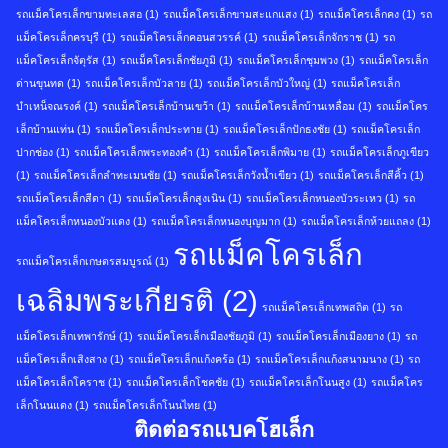
รถแม็คโครเล็กขามทะเลสอ
(1)
รถแม็คโครเล็กขามสะแกแสง
(1)
รถแม็คโครเล็กคง
(1)
รถ
แม็คโครเล็กครบุรี
(1)
รถแม็คโครเล็กคอนสวรรค์
(1)
รถแม็คโครเล็กจักราช
(1)
รถ
แม็คโครเล็กจัตุรัส
(1)
รถแม็คโครเล็กชัยภูมิ
(1)
รถแม็คโครเล็กชุมพวง
(1)
รถแม็คโครเล็ก
ด่านขุนทด
(1)
รถแม็คโครเล็กบัวลาย
(1)
รถแม็คโครเล็กบัวใหญ่
(1)
รถแม็คโครเล็ก
บำเหน็จณรงค์
(1)
รถแม็คโครเล็กบ้านเขว้า
(1)
รถแม็คโครเล็กบ้านเหลื่อม
(1)
รถแม็คโคร
เล็กบ้านแท่น
(1)
รถแม็คโครเล็กประทาย
(1)
รถแม็คโครเล็กปักธงชัย
(1)
รถแม็คโครเล็ก
ปากช่อง
(1)
รถแม็คโครเล็กพระทองคำ
(1)
รถแม็คโครเล็กพิมาย
(1)
รถแม็คโครเล็กภูเขียว
(1)
รถแม็คโครเล็กลำทะเมนชัย
(1)
รถแม็คโครเล็กวังน้ำเขียว
(1)
รถแม็คโครเล็กสีคิ้ว
(1)
รถแม็คโครเล็กสีดา
(1)
รถแม็คโครเล็กสูงเนิน
(1)
รถแม็คโครเล็กหนองบัวระเหว
(1)
รถ
แม็คโครเล็กหนองบัวแดง
(1)
รถแม็คโครเล็กหนองบุญมาก
(1)
รถแม็คโครเล็กห้วยแถลง
(1)
รถแม็คโครเล็ก
รถแม็คโครเล็กเกษตรสมบูรณ์
(1)
เฉลิมพระเกียรติ
(2)
รถแม็คโครเล็กเทพสถิต
(1)
รถ
แม็คโครเล็กเทพารักษ์
(1)
รถแม็คโครเล็กเมืองชัยภูมิ
(1)
รถแม็คโครเล็กเมืองยาง
(1)
รถ
แม็คโครเล็กเสิงสาง
(1)
รถแม็คโครเล็กแก้งคร้อ
(1)
รถแม็คโครเล็กแก้งสนามนาง
(1)
รถ
แม็คโครเล็กโคราช
(1)
รถแม็คโครเล็กโชคชัย
(1)
รถแม็คโครเล็กโนนสูง
(1)
รถแม็คโคร
เล็กโนนแดง
(1)
รถแม็คโครเล็กโนนไทย
(1)
ติดต่อรถแบคโฮเล็ก