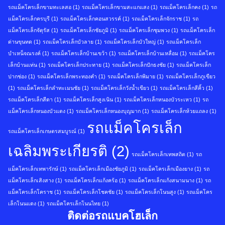
รถแม็คโครเล็กขามทะเลสอ
(1)
รถแม็คโครเล็กขามสะแกแสง
(1)
รถแม็คโครเล็กคง
(1)
รถ
แม็คโครเล็กครบุรี
(1)
รถแม็คโครเล็กคอนสวรรค์
(1)
รถแม็คโครเล็กจักราช
(1)
รถ
แม็คโครเล็กจัตุรัส
(1)
รถแม็คโครเล็กชัยภูมิ
(1)
รถแม็คโครเล็กชุมพวง
(1)
รถแม็คโครเล็ก
ด่านขุนทด
(1)
รถแม็คโครเล็กบัวลาย
(1)
รถแม็คโครเล็กบัวใหญ่
(1)
รถแม็คโครเล็ก
บำเหน็จณรงค์
(1)
รถแม็คโครเล็กบ้านเขว้า
(1)
รถแม็คโครเล็กบ้านเหลื่อม
(1)
รถแม็คโคร
เล็กบ้านแท่น
(1)
รถแม็คโครเล็กประทาย
(1)
รถแม็คโครเล็กปักธงชัย
(1)
รถแม็คโครเล็ก
ปากช่อง
(1)
รถแม็คโครเล็กพระทองคำ
(1)
รถแม็คโครเล็กพิมาย
(1)
รถแม็คโครเล็กภูเขียว
(1)
รถแม็คโครเล็กลำทะเมนชัย
(1)
รถแม็คโครเล็กวังน้ำเขียว
(1)
รถแม็คโครเล็กสีคิ้ว
(1)
รถแม็คโครเล็กสีดา
(1)
รถแม็คโครเล็กสูงเนิน
(1)
รถแม็คโครเล็กหนองบัวระเหว
(1)
รถ
แม็คโครเล็กหนองบัวแดง
(1)
รถแม็คโครเล็กหนองบุญมาก
(1)
รถแม็คโครเล็กห้วยแถลง
(1)
รถแม็คโครเล็ก
รถแม็คโครเล็กเกษตรสมบูรณ์
(1)
เฉลิมพระเกียรติ
(2)
รถแม็คโครเล็กเทพสถิต
(1)
รถ
แม็คโครเล็กเทพารักษ์
(1)
รถแม็คโครเล็กเมืองชัยภูมิ
(1)
รถแม็คโครเล็กเมืองยาง
(1)
รถ
แม็คโครเล็กเสิงสาง
(1)
รถแม็คโครเล็กแก้งคร้อ
(1)
รถแม็คโครเล็กแก้งสนามนาง
(1)
รถ
แม็คโครเล็กโคราช
(1)
รถแม็คโครเล็กโชคชัย
(1)
รถแม็คโครเล็กโนนสูง
(1)
รถแม็คโคร
เล็กโนนแดง
(1)
รถแม็คโครเล็กโนนไทย
(1)
ติดต่อรถแบคโฮเล็ก