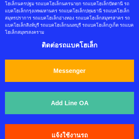
โฮเล็กนครปฐม รถแบคโฮเล็กนครนายก รถแบคโฮเล็กปัตตานี รถ
แบคโฮเล็กกรุงเทพมหานคร รถแบคโฮเล็กปทุมธานี รถแบคโฮเล็ก
สมุทรปราการ รถแบคโฮเล็กอ่างทอง รถแบคโฮเล็กสมุทรสาคร รถ
แบคโฮเล็กสิงห์บุรี รถแบคโฮเล็กนนทบุรี รถแบคโฮเล็กภูเก็ต รถแบค
โฮเล็กสมุทรสงคราม
ติดต่อรถแบคโฮเล็ก
Messenger
Add Line OA
แจ้งใช้งานรถ