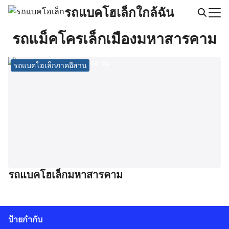
Skip
รถแบคโฮเล็กใกล้ฉัน
to
Search
content
รถแม็คโครเล็กเมืองมหาสารคาม
for:
รถแบคโฮเล็กภาคอีสาน
รถแบคโฮเล็กมหาสารคาม
ป้ายกำกับ