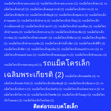
รถแม็คโครเล็กขามทะเลสอ
(1)
รถแม็คโครเล็กขามสะแกแสง
(1)
รถแม็คโครเล็กคง
(1)
รถ
แม็คโครเล็กครบุรี
(1)
รถแม็คโครเล็กคอนสวรรค์
(1)
รถแม็คโครเล็กจักราช
(1)
รถ
แม็คโครเล็กจัตุรัส
(1)
รถแม็คโครเล็กชัยภูมิ
(1)
รถแม็คโครเล็กชุมพวง
(1)
รถแม็คโครเล็ก
ด่านขุนทด
(1)
รถแม็คโครเล็กบัวลาย
(1)
รถแม็คโครเล็กบัวใหญ่
(1)
รถแม็คโครเล็ก
บำเหน็จณรงค์
(1)
รถแม็คโครเล็กบ้านเขว้า
(1)
รถแม็คโครเล็กบ้านเหลื่อม
(1)
รถแม็คโคร
เล็กบ้านแท่น
(1)
รถแม็คโครเล็กประทาย
(1)
รถแม็คโครเล็กปักธงชัย
(1)
รถแม็คโครเล็ก
ปากช่อง
(1)
รถแม็คโครเล็กพระทองคำ
(1)
รถแม็คโครเล็กพิมาย
(1)
รถแม็คโครเล็กภูเขียว
(1)
รถแม็คโครเล็กลำทะเมนชัย
(1)
รถแม็คโครเล็กวังน้ำเขียว
(1)
รถแม็คโครเล็กสีคิ้ว
(1)
รถแม็คโครเล็กสีดา
(1)
รถแม็คโครเล็กสูงเนิน
(1)
รถแม็คโครเล็กหนองบัวระเหว
(1)
รถ
แม็คโครเล็กหนองบัวแดง
(1)
รถแม็คโครเล็กหนองบุญมาก
(1)
รถแม็คโครเล็กห้วยแถลง
(1)
รถแม็คโครเล็ก
รถแม็คโครเล็กเกษตรสมบูรณ์
(1)
เฉลิมพระเกียรติ
(2)
รถแม็คโครเล็กเทพสถิต
(1)
รถ
แม็คโครเล็กเทพารักษ์
(1)
รถแม็คโครเล็กเมืองชัยภูมิ
(1)
รถแม็คโครเล็กเมืองยาง
(1)
รถ
แม็คโครเล็กเสิงสาง
(1)
รถแม็คโครเล็กแก้งคร้อ
(1)
รถแม็คโครเล็กแก้งสนามนาง
(1)
รถ
แม็คโครเล็กโคราช
(1)
รถแม็คโครเล็กโชคชัย
(1)
รถแม็คโครเล็กโนนสูง
(1)
รถแม็คโคร
เล็กโนนแดง
(1)
รถแม็คโครเล็กโนนไทย
(1)
ติดต่อรถแบคโฮเล็ก