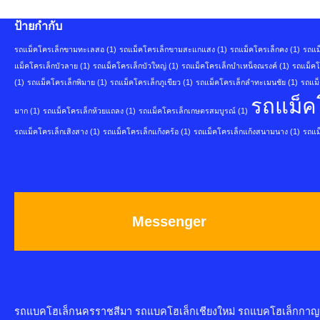
ป้ายกำกับ
รถแม็คโครเล็กขามทะเลสอ
(1)
รถแม็คโครเล็กขามสะแกแสง
(1)
รถแม็คโครเล็กคง
(1)
รถแม
แม็คโครเล็กบัวลาย
(1)
รถแม็คโครเล็กบัวใหญ่
(1)
รถแม็คโครเล็กบำเหน็จณรงค์
(1)
รถแม็คโ
(1)
รถแม็คโครเล็กพิมาย
(1)
รถแม็คโครเล็กภูเขียว
(1)
รถแม็คโครเล็กลำทะเมนชัย
(1)
รถแม็
รถแม็คโ
มาก
(1)
รถแม็คโครเล็กห้วยแถลง
(1)
รถแม็คโครเล็กเกษตรสมบูรณ์
(1)
รถแม็คโครเล็กเสิงสาง
(1)
รถแม็คโครเล็กแก้งคร้อ
(1)
รถแม็คโครเล็กแก้งสนามนาง
(1)
รถแม
Messenger
รถแบคโฮเล็กนครราชสีมา รถแบคโฮเล็กเชียงใหม่ รถแบคโฮเล็กกาญจน