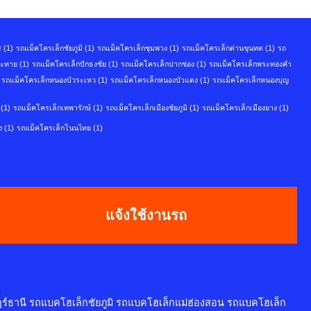
ส
(1)
รถแม็คโครเล็กชัยภูมิ
(1)
รถแม็คโครเล็กชุมพวง
(1)
รถแม็คโครเล็กด่านขุนทด
(1)
รถ
ระทาย
(1)
รถแม็คโครเล็กปักธงชัย
(1)
รถแม็คโครเล็กปากช่อง
(1)
รถแม็คโครเล็กพระทองคำ
รถแม็คโครเล็กหนองบัวระเหว
(1)
รถแม็คโครเล็กหนองบัวแดง
(1)
รถแม็คโครเล็กหนองบุญ
(1)
รถแม็คโครเล็กเทพารักษ์
(1)
รถแม็คโครเล็กเมืองชัยภูมิ
(1)
รถแม็คโครเล็กเมืองยาง
(1)
ง
(1)
รถแม็คโครเล็กโนนไทย
(1)
แจ้งใช้งานรถ
ธานี รถแบคโฮเล็กชัยภูมิ รถแบคโฮเล็กแม่ฮ่องสอน รถแบคโฮเล็ก