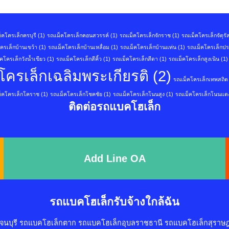
็คโครเล็กครบุรี
(1)
รถแม็คโครเล็กคอนสวรรค์
(1)
รถแม็คโครเล็กจักราช
(1)
รถแม็คโครเล็กจัตุรั
ครเล็กบ้านเขว้า
(1)
รถแม็คโครเล็กบ้านเหลื่อม
(1)
รถแม็คโครเล็กบ้านแท่น
(1)
รถแม็คโครเล็กป
คโครเล็กวังน้ำเขียว
(1)
รถแม็คโครเล็กสีคิ้ว
(1)
รถแม็คโครเล็กสีดา
(1)
รถแม็คโครเล็กสูงเนิน
(1)
ครเล็กเฉลิมพระเกียรติ
(2)
รถแม็คโครเล็กเทพสถิต
็คโครเล็กโคราช
(1)
รถแม็คโครเล็กโชคชัย
(1)
รถแม็คโครเล็กโนนสูง
(1)
รถแม็คโครเล็กโนนแด
ติดต่อรถแบคโฮเล็ก
Add Line OA
รถแบคโฮเล็กรับจ้างใกล้ฉัน
บุรี รถแบคโฮเล็กตาก รถแบคโฮเล็กอุบลราชธานี รถแบคโฮเล็กสุราษฎร์