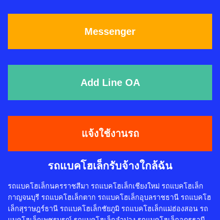
Messenger
Add Line OA
แจ้งใช้งานรถ
รถแบคโฮเล็กรับจ้างใกล้ฉัน
รถแบคโฮเล็กนครราชสีมา รถแบคโฮเล็กเชียงใหม่ รถแบคโฮเล็ก
กาญจนบุรี รถแบคโฮเล็กตาก รถแบคโฮเล็กอุบลราชธานี รถแบคโฮ
เล็กสุราษฎร์ธานี รถแบคโฮเล็กชัยภูมิ รถแบคโฮเล็กแม่ฮ่องสอน รถ