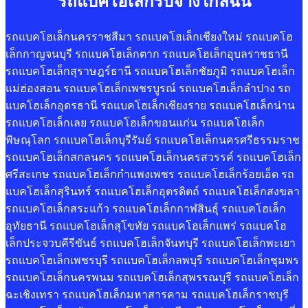
รถแบคโฮเล็กรับจ้างใกล้ฉัน
รถแบคโฮเล็กนครราชสีมา รถแบคโฮเล็กเชียงใหม่ รถแบคโฮ
เล็กกาญจนบุรี รถแบคโฮเล็กตาก รถแบคโฮเล็กอุบลราชธานี
รถแบคโฮเล็กสุราษฎร์ธานี รถแบคโฮเล็กชัยภูมิ รถแบคโฮเล็ก
แม่ฮ่องสอน รถแบคโฮเล็กเพชรบูรณ์ รถแบคโฮเล็กลำปาง รถ
แบคโฮเล็กอุดรธานี รถแบคโฮเล็กเชียงราย รถแบคโฮเล็กน่าน
รถแบคโฮเล็กเลย รถแบคโฮเล็กขอนแก่น รถแบคโฮเล็ก
พิษณุโลก รถแบคโฮเล็กบุรีรัมย์ รถแบคโฮเล็กนครศรีธรรมราช
รถแบคโฮเล็กสกลนคร รถแบคโฮเล็กนครสวรรค์ รถแบคโฮเล็ก
ศรีสะเกษ รถแบคโฮเล็กกำแพงเพชร รถแบคโฮเล็กร้อยเอ็ด รถ
แบคโฮเล็กสุรินทร์ รถแบคโฮเล็กอุตรดิตถ์ รถแบคโฮเล็กสงขลา
รถแบคโฮเล็กสระแก้ว รถแบคโฮเล็กกาฬสินธุ์ รถแบคโฮเล็ก
อุทัยธานี รถแบคโฮเล็กสุโขทัย รถแบคโฮเล็กแพร่ รถแบคโฮ
เล็กประจวบคีรีขันธ์ รถแบคโฮเล็กจันทบุรี รถแบคโฮเล็กพะเยา
รถแบคโฮเล็กเพชรบุรี รถแบคโฮเล็กลพบุรี รถแบคโฮเล็กชุมพร
รถแบคโฮเล็กนครพนม รถแบคโฮเล็กสุพรรณบุรี รถแบคโฮเล็ก
ฉะเชิงเทรา รถแบคโฮเล็กมหาสารคาม รถแบคโฮเล็กราชบุรี