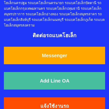
โฮเล็กนครปฐม รถแบคโฮเล็กนครนายก รถแบคโฮเล็กปัตตานี รถ
แบคโฮเล็กกรุงเทพมหานคร รถแบคโฮเล็กปทุมธานี รถแบคโฮเล็ก
สมุทรปราการ รถแบคโฮเล็กอ่างทอง รถแบคโฮเล็กสมุทรสาคร รถ
แบคโฮเล็กสิงห์บุรี รถแบคโฮเล็กนนทบุรี รถแบคโฮเล็กภูเก็ต รถแบค
โฮเล็กสมุทรสงคราม
ติดต่อรถแบคโฮเล็ก
Messenger
Add Line OA
แจ้งใช้งานรถ