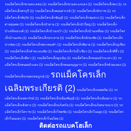
รถแม็คโครเล็กขามทะเลสอ
(1)
รถแม็คโครเล็กขามสะแกแสง
(1)
รถแม็คโครเล็กคง
(1)
รถ
แม็คโครเล็กครบุรี
(1)
รถแม็คโครเล็กคอนสวรรค์
(1)
รถแม็คโครเล็กจักราช
(1)
รถ
แม็คโครเล็กจัตุรัส
(1)
รถแม็คโครเล็กชัยภูมิ
(1)
รถแม็คโครเล็กชุมพวง
(1)
รถแม็คโครเล็ก
ด่านขุนทด
(1)
รถแม็คโครเล็กบัวลาย
(1)
รถแม็คโครเล็กบัวใหญ่
(1)
รถแม็คโครเล็ก
บำเหน็จณรงค์
(1)
รถแม็คโครเล็กบ้านเขว้า
(1)
รถแม็คโครเล็กบ้านเหลื่อม
(1)
รถแม็คโคร
เล็กบ้านแท่น
(1)
รถแม็คโครเล็กประทาย
(1)
รถแม็คโครเล็กปักธงชัย
(1)
รถแม็คโครเล็ก
ปากช่อง
(1)
รถแม็คโครเล็กพระทองคำ
(1)
รถแม็คโครเล็กพิมาย
(1)
รถแม็คโครเล็กภูเขียว
(1)
รถแม็คโครเล็กลำทะเมนชัย
(1)
รถแม็คโครเล็กวังน้ำเขียว
(1)
รถแม็คโครเล็กสีคิ้ว
(1)
รถแม็คโครเล็กสีดา
(1)
รถแม็คโครเล็กสูงเนิน
(1)
รถแม็คโครเล็กหนองบัวระเหว
(1)
รถ
แม็คโครเล็กหนองบัวแดง
(1)
รถแม็คโครเล็กหนองบุญมาก
(1)
รถแม็คโครเล็กห้วยแถลง
(1)
รถแม็คโครเล็ก
รถแม็คโครเล็กเกษตรสมบูรณ์
(1)
เฉลิมพระเกียรติ
(2)
รถแม็คโครเล็กเทพสถิต
(1)
รถ
แม็คโครเล็กเทพารักษ์
(1)
รถแม็คโครเล็กเมืองชัยภูมิ
(1)
รถแม็คโครเล็กเมืองยาง
(1)
รถ
แม็คโครเล็กเสิงสาง
(1)
รถแม็คโครเล็กแก้งคร้อ
(1)
รถแม็คโครเล็กแก้งสนามนาง
(1)
รถ
แม็คโครเล็กโคราช
(1)
รถแม็คโครเล็กโชคชัย
(1)
รถแม็คโครเล็กโนนสูง
(1)
รถแม็คโคร
เล็กโนนแดง
(1)
รถแม็คโครเล็กโนนไทย
(1)
ติดต่อรถแบคโฮเล็ก