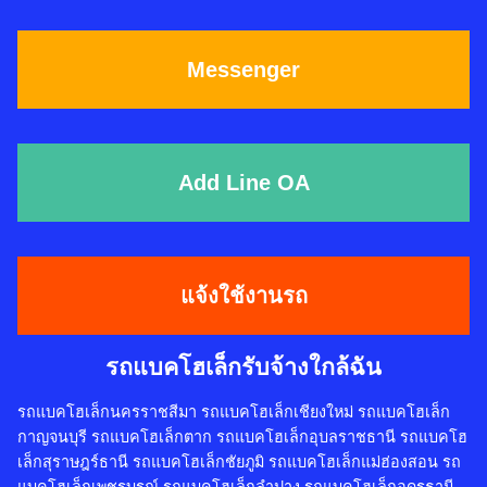
Messenger
Add Line OA
แจ้งใช้งานรถ
รถแบคโฮเล็กรับจ้างใกล้ฉัน
รถแบคโฮเล็กนครราชสีมา รถแบคโฮเล็กเชียงใหม่ รถแบคโฮเล็ก
กาญจนบุรี รถแบคโฮเล็กตาก รถแบคโฮเล็กอุบลราชธานี รถแบคโฮ
เล็กสุราษฎร์ธานี รถแบคโฮเล็กชัยภูมิ รถแบคโฮเล็กแม่ฮ่องสอน รถ