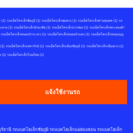
ส
(1)
รถแม็คโครเล็กชัยภูมิ
(1)
รถแม็คโครเล็กชุมพวง
(1)
รถแม็คโครเล็กด่านขุนทด
(1)
รถ
ระทาย
(1)
รถแม็คโครเล็กปักธงชัย
(1)
รถแม็คโครเล็กปากช่อง
(1)
รถแม็คโครเล็กพระทองคำ
รถแม็คโครเล็กหนองบัวระเหว
(1)
รถแม็คโครเล็กหนองบัวแดง
(1)
รถแม็คโครเล็กหนองบุญ
(1)
รถแม็คโครเล็กเทพารักษ์
(1)
รถแม็คโครเล็กเมืองชัยภูมิ
(1)
รถแม็คโครเล็กเมืองยาง
(1)
ง
(1)
รถแม็คโครเล็กโนนไทย
(1)
แจ้งใช้งานรถ
ธานี รถแบคโฮเล็กชัยภูมิ รถแบคโฮเล็กแม่ฮ่องสอน รถแบคโฮเล็ก