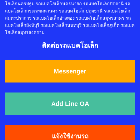
โฮเล็กนครปฐม รถแบคโฮเล็กนครนายก รถแบคโฮเล็กปัตตานี รถ
แบคโฮเล็กกรุงเทพมหานคร รถแบคโฮเล็กปทุมธานี รถแบคโฮเล็ก
สมุทรปราการ รถแบคโฮเล็กอ่างทอง รถแบคโฮเล็กสมุทรสาคร รถ
แบคโฮเล็กสิงห์บุรี รถแบคโฮเล็กนนทบุรี รถแบคโฮเล็กภูเก็ต รถแบค
โฮเล็กสมุทรสงคราม
ติดต่อรถแบคโฮเล็ก
Messenger
Add Line OA
แจ้งใช้งานรถ