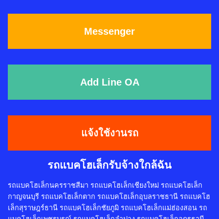
Messenger
Add Line OA
แจ้งใช้งานรถ
รถแบคโฮเล็กรับจ้างใกล้ฉัน
รถแบคโฮเล็กนครราชสีมา รถแบคโฮเล็กเชียงใหม่ รถแบคโฮเล็ก
กาญจนบุรี รถแบคโฮเล็กตาก รถแบคโฮเล็กอุบลราชธานี รถแบคโฮ
เล็กสุราษฎร์ธานี รถแบคโฮเล็กชัยภูมิ รถแบคโฮเล็กแม่ฮ่องสอน รถ