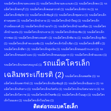
รถแม็คโครเล็กขามทะเลสอ
(1)
รถแม็คโครเล็กขามสะแกแสง
(1)
รถแม็คโครเล็กคง
(1)
รถ
แม็คโครเล็กครบุรี
(1)
รถแม็คโครเล็กคอนสวรรค์
(1)
รถแม็คโครเล็กจักราช
(1)
รถ
แม็คโครเล็กจัตุรัส
(1)
รถแม็คโครเล็กชัยภูมิ
(1)
รถแม็คโครเล็กชุมพวง
(1)
รถแม็คโครเล็ก
ด่านขุนทด
(1)
รถแม็คโครเล็กบัวลาย
(1)
รถแม็คโครเล็กบัวใหญ่
(1)
รถแม็คโครเล็ก
บำเหน็จณรงค์
(1)
รถแม็คโครเล็กบ้านเขว้า
(1)
รถแม็คโครเล็กบ้านเหลื่อม
(1)
รถแม็คโคร
เล็กบ้านแท่น
(1)
รถแม็คโครเล็กประทาย
(1)
รถแม็คโครเล็กปักธงชัย
(1)
รถแม็คโครเล็ก
ปากช่อง
(1)
รถแม็คโครเล็กพระทองคำ
(1)
รถแม็คโครเล็กพิมาย
(1)
รถแม็คโครเล็กภูเขียว
(1)
รถแม็คโครเล็กลำทะเมนชัย
(1)
รถแม็คโครเล็กวังน้ำเขียว
(1)
รถแม็คโครเล็กสีคิ้ว
(1)
รถแม็คโครเล็กสีดา
(1)
รถแม็คโครเล็กสูงเนิน
(1)
รถแม็คโครเล็กหนองบัวระเหว
(1)
รถ
แม็คโครเล็กหนองบัวแดง
(1)
รถแม็คโครเล็กหนองบุญมาก
(1)
รถแม็คโครเล็กห้วยแถลง
(1)
รถแม็คโครเล็ก
รถแม็คโครเล็กเกษตรสมบูรณ์
(1)
เฉลิมพระเกียรติ
(2)
รถแม็คโครเล็กเทพสถิต
(1)
รถ
แม็คโครเล็กเทพารักษ์
(1)
รถแม็คโครเล็กเมืองชัยภูมิ
(1)
รถแม็คโครเล็กเมืองยาง
(1)
รถ
แม็คโครเล็กเสิงสาง
(1)
รถแม็คโครเล็กแก้งคร้อ
(1)
รถแม็คโครเล็กแก้งสนามนาง
(1)
รถ
แม็คโครเล็กโคราช
(1)
รถแม็คโครเล็กโชคชัย
(1)
รถแม็คโครเล็กโนนสูง
(1)
รถแม็คโคร
เล็กโนนแดง
(1)
รถแม็คโครเล็กโนนไทย
(1)
ติดต่อรถแบคโฮเล็ก