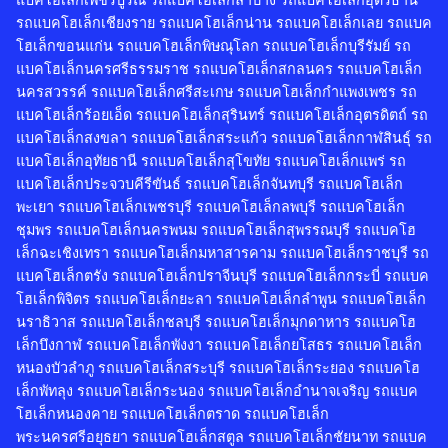
แบคโฮเล็กเพชรบูรณ์ รถแบคโฮเล็กลำปาง รถแบคโฮเล็กอุดรธานี
รถแบคโฮเล็กเชียงราย รถแบคโฮเล็กน่าน รถแบคโฮเล็กเลย รถแบค
โฮเล็กขอนแก่น รถแบคโฮเล็กพิษณุโลก รถแบคโฮเล็กบุรีรัมย์ รถ
แบคโฮเล็กนครศรีธรรมราช รถแบคโฮเล็กสกลนคร รถแบคโฮเล็ก
นครสวรรค์ รถแบคโฮเล็กศรีสะเกษ รถแบคโฮเล็กกำแพงเพชร รถ
แบคโฮเล็กร้อยเอ็ด รถแบคโฮเล็กสุรินทร์ รถแบคโฮเล็กอุตรดิตถ์ รถ
แบคโฮเล็กสงขลา รถแบคโฮเล็กสระแก้ว รถแบคโฮเล็กกาฬสินธุ์ รถ
แบคโฮเล็กอุทัยธานี รถแบคโฮเล็กสุโขทัย รถแบคโฮเล็กแพร่ รถ
แบคโฮเล็กประจวบคีรีขันธ์ รถแบคโฮเล็กจันทบุรี รถแบคโฮเล็ก
พะเยา รถแบคโฮเล็กเพชรบุรี รถแบคโฮเล็กลพบุรี รถแบคโฮเล็ก
ชุมพร รถแบคโฮเล็กนครพนม รถแบคโฮเล็กสุพรรณบุรี รถแบคโฮ
เล็กฉะเชิงเทรา รถแบคโฮเล็กมหาสารคาม รถแบคโฮเล็กราชบุรี รถ
แบคโฮเล็กตรัง รถแบคโฮเล็กปราจีนบุรี รถแบคโฮเล็กกระบี่ รถแบค
โฮเล็กพิจิตร รถแบคโฮเล็กยะลา รถแบคโฮเล็กลำพูน รถแบคโฮเล็ก
นราธิวาส รถแบคโฮเล็กชลบุรี รถแบคโฮเล็กมุกดาหาร รถแบคโฮ
เล็กบึงกาฬ รถแบคโฮเล็กพังงา รถแบคโฮเล็กยโสธร รถแบคโฮเล็ก
หนองบัวลำภู รถแบคโฮเล็กสระบุรี รถแบคโฮเล็กระยอง รถแบคโฮ
เล็กพัทลุง รถแบคโฮเล็กระนอง รถแบคโฮเล็กอำนาจเจริญ รถแบค
โฮเล็กหนองคาย รถแบคโฮเล็กตราด รถแบคโฮเล็ก
พระนครศรีอยุธยา รถแบคโฮเล็กสตูล รถแบคโฮเล็กชัยนาท รถแบค