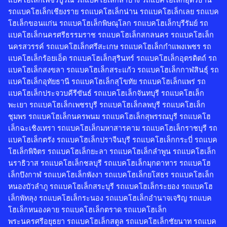
แบคโฮเล็กเพชรบูรณ์ รถแบคโฮเล็กลำปาง รถแบคโฮเล็กอุดรธานี
รถแบคโฮเล็กเชียงราย รถแบคโฮเล็กน่าน รถแบคโฮเล็กเลย รถแบค
โฮเล็กขอนแก่น รถแบคโฮเล็กพิษณุโลก รถแบคโฮเล็กบุรีรัมย์ รถ
แบคโฮเล็กนครศรีธรรมราช รถแบคโฮเล็กสกลนคร รถแบคโฮเล็ก
นครสวรรค์ รถแบคโฮเล็กศรีสะเกษ รถแบคโฮเล็กกำแพงเพชร รถ
แบคโฮเล็กร้อยเอ็ด รถแบคโฮเล็กสุรินทร์ รถแบคโฮเล็กอุตรดิตถ์ รถ
แบคโฮเล็กสงขลา รถแบคโฮเล็กสระแก้ว รถแบคโฮเล็กกาฬสินธุ์ รถ
แบคโฮเล็กอุทัยธานี รถแบคโฮเล็กสุโขทัย รถแบคโฮเล็กแพร่ รถ
แบคโฮเล็กประจวบคีรีขันธ์ รถแบคโฮเล็กจันทบุรี รถแบคโฮเล็ก
พะเยา รถแบคโฮเล็กเพชรบุรี รถแบคโฮเล็กลพบุรี รถแบคโฮเล็ก
ชุมพร รถแบคโฮเล็กนครพนม รถแบคโฮเล็กสุพรรณบุรี รถแบคโฮ
เล็กฉะเชิงเทรา รถแบคโฮเล็กมหาสารคาม รถแบคโฮเล็กราชบุรี รถ
แบคโฮเล็กตรัง รถแบคโฮเล็กปราจีนบุรี รถแบคโฮเล็กกระบี่ รถแบค
โฮเล็กพิจิตร รถแบคโฮเล็กยะลา รถแบคโฮเล็กลำพูน รถแบคโฮเล็ก
นราธิวาส รถแบคโฮเล็กชลบุรี รถแบคโฮเล็กมุกดาหาร รถแบคโฮ
เล็กบึงกาฬ รถแบคโฮเล็กพังงา รถแบคโฮเล็กยโสธร รถแบคโฮเล็ก
หนองบัวลำภู รถแบคโฮเล็กสระบุรี รถแบคโฮเล็กระยอง รถแบคโฮ
เล็กพัทลุง รถแบคโฮเล็กระนอง รถแบคโฮเล็กอำนาจเจริญ รถแบค
โฮเล็กหนองคาย รถแบคโฮเล็กตราด รถแบคโฮเล็ก
พระนครศรีอยุธยา รถแบคโฮเล็กสตูล รถแบคโฮเล็กชัยนาท รถแบค