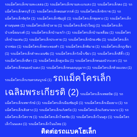
รถแม็คโครเล็กขามทะเลสอ
(1)
รถแม็คโครเล็กขามสะแกแสง
(1)
รถแม็คโครเล็กคง
(1)
รถ
แม็คโครเล็กครบุรี
(1)
รถแม็คโครเล็กคอนสวรรค์
(1)
รถแม็คโครเล็กจักราช
(1)
รถ
แม็คโครเล็กจัตุรัส
(1)
รถแม็คโครเล็กชัยภูมิ
(1)
รถแม็คโครเล็กชุมพวง
(1)
รถแม็คโครเล็ก
ด่านขุนทด
(1)
รถแม็คโครเล็กบัวลาย
(1)
รถแม็คโครเล็กบัวใหญ่
(1)
รถแม็คโครเล็ก
บำเหน็จณรงค์
(1)
รถแม็คโครเล็กบ้านเขว้า
(1)
รถแม็คโครเล็กบ้านเหลื่อม
(1)
รถแม็คโคร
เล็กบ้านแท่น
(1)
รถแม็คโครเล็กประทาย
(1)
รถแม็คโครเล็กปักธงชัย
(1)
รถแม็คโครเล็ก
ปากช่อง
(1)
รถแม็คโครเล็กพระทองคำ
(1)
รถแม็คโครเล็กพิมาย
(1)
รถแม็คโครเล็กภูเขียว
(1)
รถแม็คโครเล็กลำทะเมนชัย
(1)
รถแม็คโครเล็กวังน้ำเขียว
(1)
รถแม็คโครเล็กสีคิ้ว
(1)
รถแม็คโครเล็กสีดา
(1)
รถแม็คโครเล็กสูงเนิน
(1)
รถแม็คโครเล็กหนองบัวระเหว
(1)
รถ
แม็คโครเล็กหนองบัวแดง
(1)
รถแม็คโครเล็กหนองบุญมาก
(1)
รถแม็คโครเล็กห้วยแถลง
(1)
รถแม็คโครเล็ก
รถแม็คโครเล็กเกษตรสมบูรณ์
(1)
เฉลิมพระเกียรติ
(2)
รถแม็คโครเล็กเทพสถิต
(1)
รถ
แม็คโครเล็กเทพารักษ์
(1)
รถแม็คโครเล็กเมืองชัยภูมิ
(1)
รถแม็คโครเล็กเมืองยาง
(1)
รถ
แม็คโครเล็กเสิงสาง
(1)
รถแม็คโครเล็กแก้งคร้อ
(1)
รถแม็คโครเล็กแก้งสนามนาง
(1)
รถ
แม็คโครเล็กโคราช
(1)
รถแม็คโครเล็กโชคชัย
(1)
รถแม็คโครเล็กโนนสูง
(1)
รถแม็คโคร
เล็กโนนแดง
(1)
รถแม็คโครเล็กโนนไทย
(1)
ติดต่อรถแบคโฮเล็ก