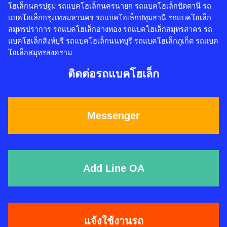
โฮเล็กนครปฐม รถแบคโฮเล็กนครนายก รถแบคโฮเล็กปัตตานี รถ
แบคโฮเล็กกรุงเทพมหานคร รถแบคโฮเล็กปทุมธานี รถแบคโฮเล็ก
สมุทรปราการ รถแบคโฮเล็กอ่างทอง รถแบคโฮเล็กสมุทรสาคร รถ
แบคโฮเล็กสิงห์บุรี รถแบคโฮเล็กนนทบุรี รถแบคโฮเล็กภูเก็ต รถแบค
โฮเล็กสมุทรสงคราม
ติดต่อรถแบคโฮเล็ก
Messenger
Add Line OA
แจ้งใช้งานรถ