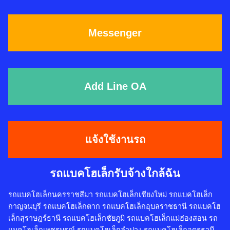
Messenger
Add Line OA
แจ้งใช้งานรถ
รถแบคโฮเล็กรับจ้างใกล้ฉัน
รถแบคโฮเล็กนครราชสีมา รถแบคโฮเล็กเชียงใหม่ รถแบคโฮเล็ก
กาญจนบุรี รถแบคโฮเล็กตาก รถแบคโฮเล็กอุบลราชธานี รถแบคโฮ
เล็กสุราษฎร์ธานี รถแบคโฮเล็กชัยภูมิ รถแบคโฮเล็กแม่ฮ่องสอน รถ