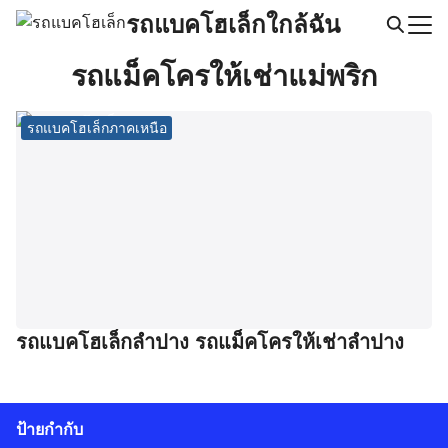
Skip
รถแบคโฮเล็กใกล้ฉัน
to
Search
content
รถแม็คโครให้เช่าแม่พริก
for:
รถแบคโฮเล็กภาคเหนือ
รถแบคโฮเล็กลำปาง รถแม็คโครให้เช่าลำปาง
ป้ายกำกับ