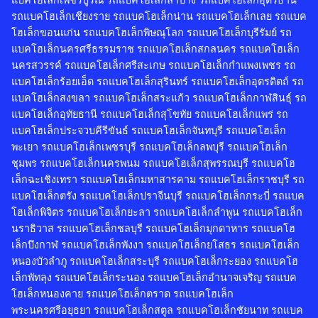
แบคโฮเล็กเพชรบูรณ์ รถแบคโฮเล็กลำปาง รถแบคโฮเล็กอุดรธานี
รถแบคโฮเล็กเชียงราย รถแบคโฮเล็กน่าน รถแบคโฮเล็กเลย รถแบค
โฮเล็กขอนแก่น รถแบคโฮเล็กพิษณุโลก รถแบคโฮเล็กบุรีรัมย์ รถ
แบคโฮเล็กนครศรีธรรมราช รถแบคโฮเล็กสกลนคร รถแบคโฮเล็ก
นครสวรรค์ รถแบคโฮเล็กศรีสะเกษ รถแบคโฮเล็กกำแพงเพชร รถ
แบคโฮเล็กร้อยเอ็ด รถแบคโฮเล็กสุรินทร์ รถแบคโฮเล็กอุตรดิตถ์ รถ
แบคโฮเล็กสงขลา รถแบคโฮเล็กสระแก้ว รถแบคโฮเล็กกาฬสินธุ์ รถ
แบคโฮเล็กอุทัยธานี รถแบคโฮเล็กสุโขทัย รถแบคโฮเล็กแพร่ รถ
แบคโฮเล็กประจวบคีรีขันธ์ รถแบคโฮเล็กจันทบุรี รถแบคโฮเล็ก
พะเยา รถแบคโฮเล็กเพชรบุรี รถแบคโฮเล็กลพบุรี รถแบคโฮเล็ก
ชุมพร รถแบคโฮเล็กนครพนม รถแบคโฮเล็กสุพรรณบุรี รถแบคโฮ
เล็กฉะเชิงเทรา รถแบคโฮเล็กมหาสารคาม รถแบคโฮเล็กราชบุรี รถ
แบคโฮเล็กตรัง รถแบคโฮเล็กปราจีนบุรี รถแบคโฮเล็กกระบี่ รถแบค
โฮเล็กพิจิตร รถแบคโฮเล็กยะลา รถแบคโฮเล็กลำพูน รถแบคโฮเล็ก
นราธิวาส รถแบคโฮเล็กชลบุรี รถแบคโฮเล็กมุกดาหาร รถแบคโฮ
เล็กบึงกาฬ รถแบคโฮเล็กพังงา รถแบคโฮเล็กยโสธร รถแบคโฮเล็ก
หนองบัวลำภู รถแบคโฮเล็กสระบุรี รถแบคโฮเล็กระยอง รถแบคโฮ
เล็กพัทลุง รถแบคโฮเล็กระนอง รถแบคโฮเล็กอำนาจเจริญ รถแบค
โฮเล็กหนองคาย รถแบคโฮเล็กตราด รถแบคโฮเล็ก
พระนครศรีอยุธยา รถแบคโฮเล็กสตูล รถแบคโฮเล็กชัยนาท รถแบค