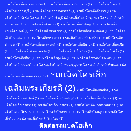
รถแม็คโครเล็กขามทะเลสอ
(1)
รถแม็คโครเล็กขามสะแกแสง
(1)
รถแม็คโครเล็กคง
(1)
รถ
แม็คโครเล็กครบุรี
(1)
รถแม็คโครเล็กคอนสวรรค์
(1)
รถแม็คโครเล็กจักราช
(1)
รถ
แม็คโครเล็กจัตุรัส
(1)
รถแม็คโครเล็กชัยภูมิ
(1)
รถแม็คโครเล็กชุมพวง
(1)
รถแม็คโครเล็ก
ด่านขุนทด
(1)
รถแม็คโครเล็กบัวลาย
(1)
รถแม็คโครเล็กบัวใหญ่
(1)
รถแม็คโครเล็ก
บำเหน็จณรงค์
(1)
รถแม็คโครเล็กบ้านเขว้า
(1)
รถแม็คโครเล็กบ้านเหลื่อม
(1)
รถแม็คโคร
เล็กบ้านแท่น
(1)
รถแม็คโครเล็กประทาย
(1)
รถแม็คโครเล็กปักธงชัย
(1)
รถแม็คโครเล็ก
ปากช่อง
(1)
รถแม็คโครเล็กพระทองคำ
(1)
รถแม็คโครเล็กพิมาย
(1)
รถแม็คโครเล็กภูเขียว
(1)
รถแม็คโครเล็กลำทะเมนชัย
(1)
รถแม็คโครเล็กวังน้ำเขียว
(1)
รถแม็คโครเล็กสีคิ้ว
(1)
รถแม็คโครเล็กสีดา
(1)
รถแม็คโครเล็กสูงเนิน
(1)
รถแม็คโครเล็กหนองบัวระเหว
(1)
รถ
แม็คโครเล็กหนองบัวแดง
(1)
รถแม็คโครเล็กหนองบุญมาก
(1)
รถแม็คโครเล็กห้วยแถลง
(1)
รถแม็คโครเล็ก
รถแม็คโครเล็กเกษตรสมบูรณ์
(1)
เฉลิมพระเกียรติ
(2)
รถแม็คโครเล็กเทพสถิต
(1)
รถ
แม็คโครเล็กเทพารักษ์
(1)
รถแม็คโครเล็กเมืองชัยภูมิ
(1)
รถแม็คโครเล็กเมืองยาง
(1)
รถ
แม็คโครเล็กเสิงสาง
(1)
รถแม็คโครเล็กแก้งคร้อ
(1)
รถแม็คโครเล็กแก้งสนามนาง
(1)
รถ
แม็คโครเล็กโคราช
(1)
รถแม็คโครเล็กโชคชัย
(1)
รถแม็คโครเล็กโนนสูง
(1)
รถแม็คโคร
เล็กโนนแดง
(1)
รถแม็คโครเล็กโนนไทย
(1)
ติดต่อรถแบคโฮเล็ก