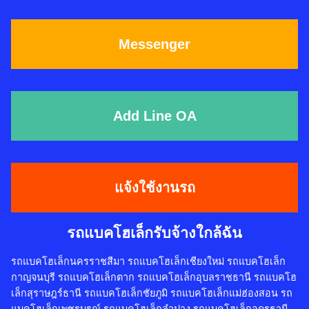
Messenger
Add Line OA
แจ้งใช้งานรถ
รถแบคโฮเล็กรับจ้างใกล้ฉัน
รถแบคโฮเล็กนครราชสีมา รถแบคโฮเล็กเชียงใหม่ รถแบคโฮเล็ก
กาญจนบุรี รถแบคโฮเล็กตาก รถแบคโฮเล็กอุบลราชธานี รถแบคโฮ
เล็กสุราษฎร์ธานี รถแบคโฮเล็กชัยภูมิ รถแบคโฮเล็กแม่ฮ่องสอน รถ