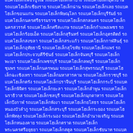
แบคโฮเล็กเพชรบูรณ์ รถแบคโฮเล็กลำปาง รถแบคโฮเล็กอุดรธานี
รถแบคโฮเล็กเชียงราย รถแบคโฮเล็กน่าน รถแบคโฮเล็กเลย รถแบค
โฮเล็กขอนแก่น รถแบคโฮเล็กพิษณุโลก รถแบคโฮเล็กบุรีรัมย์ รถ
แบคโฮเล็กนครศรีธรรมราช รถแบคโฮเล็กสกลนคร รถแบคโฮเล็ก
นครสวรรค์ รถแบคโฮเล็กศรีสะเกษ รถแบคโฮเล็กกำแพงเพชร รถ
แบคโฮเล็กร้อยเอ็ด รถแบคโฮเล็กสุรินทร์ รถแบคโฮเล็กอุตรดิตถ์ รถ
แบคโฮเล็กสงขลา รถแบคโฮเล็กสระแก้ว รถแบคโฮเล็กกาฬสินธุ์ รถ
แบคโฮเล็กอุทัยธานี รถแบคโฮเล็กสุโขทัย รถแบคโฮเล็กแพร่ รถ
แบคโฮเล็กประจวบคีรีขันธ์ รถแบคโฮเล็กจันทบุรี รถแบคโฮเล็ก
พะเยา รถแบคโฮเล็กเพชรบุรี รถแบคโฮเล็กลพบุรี รถแบคโฮเล็ก
ชุมพร รถแบคโฮเล็กนครพนม รถแบคโฮเล็กสุพรรณบุรี รถแบคโฮ
เล็กฉะเชิงเทรา รถแบคโฮเล็กมหาสารคาม รถแบคโฮเล็กราชบุรี รถ
แบคโฮเล็กตรัง รถแบคโฮเล็กปราจีนบุรี รถแบคโฮเล็กกระบี่ รถแบค
โฮเล็กพิจิตร รถแบคโฮเล็กยะลา รถแบคโฮเล็กลำพูน รถแบคโฮเล็ก
นราธิวาส รถแบคโฮเล็กชลบุรี รถแบคโฮเล็กมุกดาหาร รถแบคโฮ
เล็กบึงกาฬ รถแบคโฮเล็กพังงา รถแบคโฮเล็กยโสธร รถแบคโฮเล็ก
หนองบัวลำภู รถแบคโฮเล็กสระบุรี รถแบคโฮเล็กระยอง รถแบคโฮ
เล็กพัทลุง รถแบคโฮเล็กระนอง รถแบคโฮเล็กอำนาจเจริญ รถแบค
โฮเล็กหนองคาย รถแบคโฮเล็กตราด รถแบคโฮเล็ก
พระนครศรีอยุธยา รถแบคโฮเล็กสตูล รถแบคโฮเล็กชัยนาท รถแบค