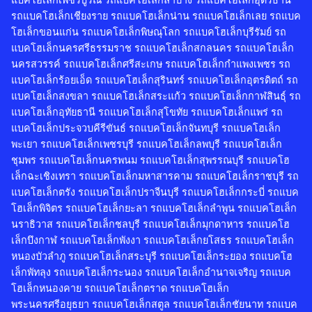
แบคโฮเล็กเพชรบูรณ์ รถแบคโฮเล็กลำปาง รถแบคโฮเล็กอุดรธานี
รถแบคโฮเล็กเชียงราย รถแบคโฮเล็กน่าน รถแบคโฮเล็กเลย รถแบค
โฮเล็กขอนแก่น รถแบคโฮเล็กพิษณุโลก รถแบคโฮเล็กบุรีรัมย์ รถ
แบคโฮเล็กนครศรีธรรมราช รถแบคโฮเล็กสกลนคร รถแบคโฮเล็ก
นครสวรรค์ รถแบคโฮเล็กศรีสะเกษ รถแบคโฮเล็กกำแพงเพชร รถ
แบคโฮเล็กร้อยเอ็ด รถแบคโฮเล็กสุรินทร์ รถแบคโฮเล็กอุตรดิตถ์ รถ
แบคโฮเล็กสงขลา รถแบคโฮเล็กสระแก้ว รถแบคโฮเล็กกาฬสินธุ์ รถ
แบคโฮเล็กอุทัยธานี รถแบคโฮเล็กสุโขทัย รถแบคโฮเล็กแพร่ รถ
แบคโฮเล็กประจวบคีรีขันธ์ รถแบคโฮเล็กจันทบุรี รถแบคโฮเล็ก
พะเยา รถแบคโฮเล็กเพชรบุรี รถแบคโฮเล็กลพบุรี รถแบคโฮเล็ก
ชุมพร รถแบคโฮเล็กนครพนม รถแบคโฮเล็กสุพรรณบุรี รถแบคโฮ
เล็กฉะเชิงเทรา รถแบคโฮเล็กมหาสารคาม รถแบคโฮเล็กราชบุรี รถ
แบคโฮเล็กตรัง รถแบคโฮเล็กปราจีนบุรี รถแบคโฮเล็กกระบี่ รถแบค
โฮเล็กพิจิตร รถแบคโฮเล็กยะลา รถแบคโฮเล็กลำพูน รถแบคโฮเล็ก
นราธิวาส รถแบคโฮเล็กชลบุรี รถแบคโฮเล็กมุกดาหาร รถแบคโฮ
เล็กบึงกาฬ รถแบคโฮเล็กพังงา รถแบคโฮเล็กยโสธร รถแบคโฮเล็ก
หนองบัวลำภู รถแบคโฮเล็กสระบุรี รถแบคโฮเล็กระยอง รถแบคโฮ
เล็กพัทลุง รถแบคโฮเล็กระนอง รถแบคโฮเล็กอำนาจเจริญ รถแบค
โฮเล็กหนองคาย รถแบคโฮเล็กตราด รถแบคโฮเล็ก
พระนครศรีอยุธยา รถแบคโฮเล็กสตูล รถแบคโฮเล็กชัยนาท รถแบค