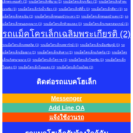
เล็กพระทองคำ
(1)
รถแม็คโครเล็กพิมาย
(1)
รถแม็คโครเล็กภูเขียว
(1)
รถแม็คโครเล็กลำทะ
เมนชัย
(1)
รถแม็คโครเล็กวังน้ำเขียว
(1)
รถแม็คโครเล็กสีคิ้ว
(1)
รถแม็คโครเล็กสีดา
(1)
รถ
แม็คโครเล็กสูงเนิน
(1)
รถแม็คโครเล็กหนองบัวระเหว
(1)
รถแม็คโครเล็กหนองบัวแดง
(1)
รถ
แม็คโครเล็กหนองบุญมาก
(1)
รถแม็คโครเล็กห้วยแถลง
(1)
รถแม็คโครเล็กเกษตรสมบูรณ์
(1)
รถแม็คโครเล็กเฉลิมพระเกียรติ
(2)
รถแม็คโครเล็กเทพสถิต
(1)
รถแม็คโครเล็กเทพารักษ์
(1)
รถแม็คโครเล็กเมืองชัยภูมิ
(1)
รถ
แม็คโครเล็กเมืองยาง
(1)
รถแม็คโครเล็กเสิงสาง
(1)
รถแม็คโครเล็กแก้งคร้อ
(1)
รถแม็คโคร
เล็กแก้งสนามนาง
(1)
รถแม็คโครเล็กโคราช
(1)
รถแม็คโครเล็กโชคชัย
(1)
รถแม็คโครเล็ก
โนนสูง
(1)
รถแม็คโครเล็กโนนแดง
(1)
รถแม็คโครเล็กโนนไทย
(1)
ติดต่อรถแบคโฮเล็ก
Messenger
Add Line OA
แจ้งใช้งานรถ