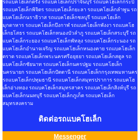
รถแบคโฮเล็กตรัง รถแบคโฮเล็กปราจีนบุรี รถแบคโฮเล็กกระบี่
รถแบคโฮเล็กพิจิตร รถแบคโฮเล็กยะลา รถแบคโฮเล็กลำพูน รถ
แบคโฮเล็กนราธิวาส รถแบคโฮเล็กชลบุรี รถแบคโฮเล็ก
มุกดาหาร รถแบคโฮเล็กบึงกาฬ รถแบคโฮเล็กพังงา รถแบคโฮ
เล็กยโสธร รถแบคโฮเล็กหนองบัวลำภู รถแบคโฮเล็กสระบุรี รถ
แบคโฮเล็กระยอง รถแบคโฮเล็กพัทลุง รถแบคโฮเล็กระนอง รถ
แบคโฮเล็กอำนาจเจริญ รถแบคโฮเล็กหนองคาย รถแบคโฮเล็ก
ตราด รถแบคโฮเล็กพระนครศรีอยุธยา รถแบคโฮเล็กสตูล รถ
แบคโฮเล็กชัยนาท รถแบคโฮเล็กนครปฐม รถแบคโฮเล็ก
นครนายก รถแบคโฮเล็กปัตตานี รถแบคโฮเล็กกรุงเทพมหานคร
รถแบคโฮเล็กปทุมธานี รถแบคโฮเล็กสมุทรปราการ รถแบคโฮ
เล็กอ่างทอง รถแบคโฮเล็กสมุทรสาคร รถแบคโฮเล็กสิงห์บุรี รถ
แบคโฮเล็กนนทบุรี รถแบคโฮเล็กภูเก็ต รถแบคโฮเล็ก
สมุทรสงคราม
ติดต่อรถแบคโฮเล็ก
Messenger