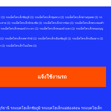
ส
(1)
รถแม็คโครเล็กชัยภูมิ
(1)
รถแม็คโครเล็กชุมพวง
(1)
รถแม็คโครเล็กด่านขุนทด
(1)
รถ
ระทาย
(1)
รถแม็คโครเล็กปักธงชัย
(1)
รถแม็คโครเล็กปากช่อง
(1)
รถแม็คโครเล็กพระทองคำ
รถแม็คโครเล็กหนองบัวระเหว
(1)
รถแม็คโครเล็กหนองบัวแดง
(1)
รถแม็คโครเล็กหนองบุญ
(1)
รถแม็คโครเล็กเทพารักษ์
(1)
รถแม็คโครเล็กเมืองชัยภูมิ
(1)
รถแม็คโครเล็กเมืองยาง
(1)
ง
(1)
รถแม็คโครเล็กโนนไทย
(1)
แจ้งใช้งานรถ
ธานี รถแบคโฮเล็กชัยภูมิ รถแบคโฮเล็กแม่ฮ่องสอน รถแบคโฮเล็ก