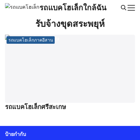
Skip
รถแบคโฮเล็กใกล้ฉัน
to
Search
content
รับจ้างขุดสระพยุห์
for:
รถแบคโฮเล็กภาคอีสาน
รถแบคโฮเล็กศรีสะเกษ
ป้ายกำกับ