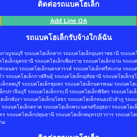
ติดต่อรถแบคโฮเล็ก
Add Line OA
รถแบคโฮเล็กรับจ้างใกล้ฉัน
กาญจนบุรี รถแบคโฮเล็กตาก รถแบคโฮเล็กอุบลราชธานี รถแบคโฮเ
โฮเล็กอุดรธานี รถแบคโฮเล็กเชียงราย รถแบคโฮเล็กน่าน รถแบ
กสกลนคร รถแบคโฮเล็กนครสวรรค์ รถแบคโฮเล็กศรีสะเกษ รถแบคโ
ว รถแบคโฮเล็กกาฬสินธุ์ รถแบคโฮเล็กอุทัยธานี รถแบคโฮเล็กสุ
โฮเล็กลพบุรี รถแบคโฮเล็กชุมพร รถแบคโฮเล็กนครพนม รถแบคโฮเ
็กปราจีนบุรี รถแบคโฮเล็กกระบี่ รถแบคโฮเล็กพิจิตร รถแบคโฮ
โฮเล็กพังงา รถแบคโฮเล็กยโสธร รถแบคโฮเล็กหนองบัวลำภู รถแบ
 รถแบคโฮเล็กตราด รถแบคโฮเล็กพระนครศรีอยุธยา รถแบคโฮเล
ร รถแบคโฮเล็กปทุมธานี รถแบคโฮเล็กสมุทรปราการ รถแบคโฮเล็
ราม