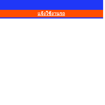
แจ้งใช้งานรถ