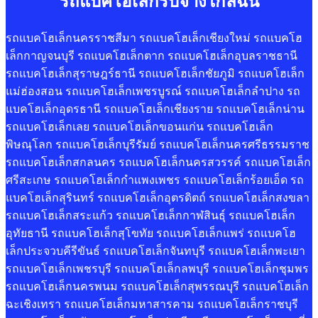
รถแบคโฮเล็กรับจ้างใกล้ฉัน
รถแบคโฮเล็กนครราชสีมา รถแบคโฮเล็กเชียงใหม่ รถแบคโฮ
เล็กกาญจนบุรี รถแบคโฮเล็กตาก รถแบคโฮเล็กอุบลราชธานี
รถแบคโฮเล็กสุราษฎร์ธานี รถแบคโฮเล็กชัยภูมิ รถแบคโฮเล็ก
แม่ฮ่องสอน รถแบคโฮเล็กเพชรบูรณ์ รถแบคโฮเล็กลำปาง รถ
แบคโฮเล็กอุดรธานี รถแบคโฮเล็กเชียงราย รถแบคโฮเล็กน่าน
รถแบคโฮเล็กเลย รถแบคโฮเล็กขอนแก่น รถแบคโฮเล็ก
พิษณุโลก รถแบคโฮเล็กบุรีรัมย์ รถแบคโฮเล็กนครศรีธรรมราช
รถแบคโฮเล็กสกลนคร รถแบคโฮเล็กนครสวรรค์ รถแบคโฮเล็ก
ศรีสะเกษ รถแบคโฮเล็กกำแพงเพชร รถแบคโฮเล็กร้อยเอ็ด รถ
แบคโฮเล็กสุรินทร์ รถแบคโฮเล็กอุตรดิตถ์ รถแบคโฮเล็กสงขลา
รถแบคโฮเล็กสระแก้ว รถแบคโฮเล็กกาฬสินธุ์ รถแบคโฮเล็ก
อุทัยธานี รถแบคโฮเล็กสุโขทัย รถแบคโฮเล็กแพร่ รถแบคโฮ
เล็กประจวบคีรีขันธ์ รถแบคโฮเล็กจันทบุรี รถแบคโฮเล็กพะเยา
รถแบคโฮเล็กเพชรบุรี รถแบคโฮเล็กลพบุรี รถแบคโฮเล็กชุมพร
รถแบคโฮเล็กนครพนม รถแบคโฮเล็กสุพรรณบุรี รถแบคโฮเล็ก
ฉะเชิงเทรา รถแบคโฮเล็กมหาสารคาม รถแบคโฮเล็กราชบุรี