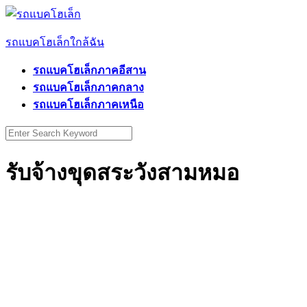
Skip
to
รถแบคโฮเล็กใกล้ฉัน
content
รถแบคโฮเล็กภาคอีสาน
รถแบคโฮเล็กภาคกลาง
รถแบคโฮเล็กภาคเหนือ
Search
for:
รับจ้างขุดสระวังสามหมอ