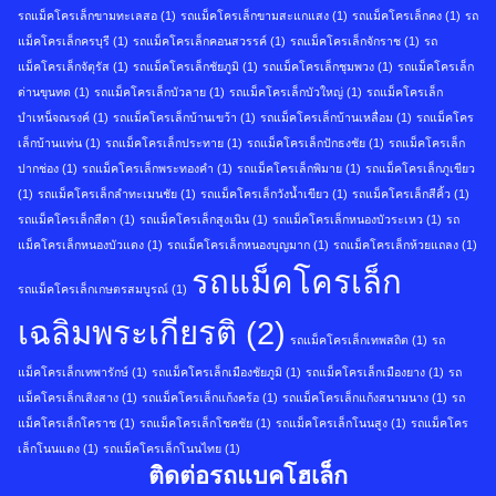
รถแม็คโครเล็กขามทะเลสอ
(1)
รถแม็คโครเล็กขามสะแกแสง
(1)
รถแม็คโครเล็กคง
(1)
รถ
แม็คโครเล็กครบุรี
(1)
รถแม็คโครเล็กคอนสวรรค์
(1)
รถแม็คโครเล็กจักราช
(1)
รถ
แม็คโครเล็กจัตุรัส
(1)
รถแม็คโครเล็กชัยภูมิ
(1)
รถแม็คโครเล็กชุมพวง
(1)
รถแม็คโครเล็ก
ด่านขุนทด
(1)
รถแม็คโครเล็กบัวลาย
(1)
รถแม็คโครเล็กบัวใหญ่
(1)
รถแม็คโครเล็ก
บำเหน็จณรงค์
(1)
รถแม็คโครเล็กบ้านเขว้า
(1)
รถแม็คโครเล็กบ้านเหลื่อม
(1)
รถแม็คโคร
เล็กบ้านแท่น
(1)
รถแม็คโครเล็กประทาย
(1)
รถแม็คโครเล็กปักธงชัย
(1)
รถแม็คโครเล็ก
ปากช่อง
(1)
รถแม็คโครเล็กพระทองคำ
(1)
รถแม็คโครเล็กพิมาย
(1)
รถแม็คโครเล็กภูเขียว
(1)
รถแม็คโครเล็กลำทะเมนชัย
(1)
รถแม็คโครเล็กวังน้ำเขียว
(1)
รถแม็คโครเล็กสีคิ้ว
(1)
รถแม็คโครเล็กสีดา
(1)
รถแม็คโครเล็กสูงเนิน
(1)
รถแม็คโครเล็กหนองบัวระเหว
(1)
รถ
แม็คโครเล็กหนองบัวแดง
(1)
รถแม็คโครเล็กหนองบุญมาก
(1)
รถแม็คโครเล็กห้วยแถลง
(1)
รถแม็คโครเล็ก
รถแม็คโครเล็กเกษตรสมบูรณ์
(1)
เฉลิมพระเกียรติ
(2)
รถแม็คโครเล็กเทพสถิต
(1)
รถ
แม็คโครเล็กเทพารักษ์
(1)
รถแม็คโครเล็กเมืองชัยภูมิ
(1)
รถแม็คโครเล็กเมืองยาง
(1)
รถ
แม็คโครเล็กเสิงสาง
(1)
รถแม็คโครเล็กแก้งคร้อ
(1)
รถแม็คโครเล็กแก้งสนามนาง
(1)
รถ
แม็คโครเล็กโคราช
(1)
รถแม็คโครเล็กโชคชัย
(1)
รถแม็คโครเล็กโนนสูง
(1)
รถแม็คโคร
เล็กโนนแดง
(1)
รถแม็คโครเล็กโนนไทย
(1)
ติดต่อรถแบคโฮเล็ก