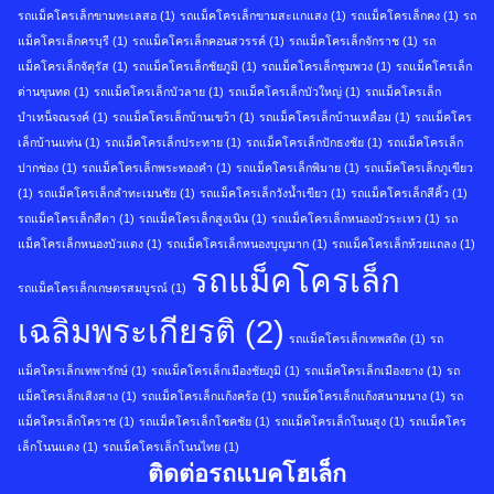
รถแม็คโครเล็กขามทะเลสอ
(1)
รถแม็คโครเล็กขามสะแกแสง
(1)
รถแม็คโครเล็กคง
(1)
รถ
แม็คโครเล็กครบุรี
(1)
รถแม็คโครเล็กคอนสวรรค์
(1)
รถแม็คโครเล็กจักราช
(1)
รถ
แม็คโครเล็กจัตุรัส
(1)
รถแม็คโครเล็กชัยภูมิ
(1)
รถแม็คโครเล็กชุมพวง
(1)
รถแม็คโครเล็ก
ด่านขุนทด
(1)
รถแม็คโครเล็กบัวลาย
(1)
รถแม็คโครเล็กบัวใหญ่
(1)
รถแม็คโครเล็ก
บำเหน็จณรงค์
(1)
รถแม็คโครเล็กบ้านเขว้า
(1)
รถแม็คโครเล็กบ้านเหลื่อม
(1)
รถแม็คโคร
เล็กบ้านแท่น
(1)
รถแม็คโครเล็กประทาย
(1)
รถแม็คโครเล็กปักธงชัย
(1)
รถแม็คโครเล็ก
ปากช่อง
(1)
รถแม็คโครเล็กพระทองคำ
(1)
รถแม็คโครเล็กพิมาย
(1)
รถแม็คโครเล็กภูเขียว
(1)
รถแม็คโครเล็กลำทะเมนชัย
(1)
รถแม็คโครเล็กวังน้ำเขียว
(1)
รถแม็คโครเล็กสีคิ้ว
(1)
รถแม็คโครเล็กสีดา
(1)
รถแม็คโครเล็กสูงเนิน
(1)
รถแม็คโครเล็กหนองบัวระเหว
(1)
รถ
แม็คโครเล็กหนองบัวแดง
(1)
รถแม็คโครเล็กหนองบุญมาก
(1)
รถแม็คโครเล็กห้วยแถลง
(1)
รถแม็คโครเล็ก
รถแม็คโครเล็กเกษตรสมบูรณ์
(1)
เฉลิมพระเกียรติ
(2)
รถแม็คโครเล็กเทพสถิต
(1)
รถ
แม็คโครเล็กเทพารักษ์
(1)
รถแม็คโครเล็กเมืองชัยภูมิ
(1)
รถแม็คโครเล็กเมืองยาง
(1)
รถ
แม็คโครเล็กเสิงสาง
(1)
รถแม็คโครเล็กแก้งคร้อ
(1)
รถแม็คโครเล็กแก้งสนามนาง
(1)
รถ
แม็คโครเล็กโคราช
(1)
รถแม็คโครเล็กโชคชัย
(1)
รถแม็คโครเล็กโนนสูง
(1)
รถแม็คโคร
เล็กโนนแดง
(1)
รถแม็คโครเล็กโนนไทย
(1)
ติดต่อรถแบคโฮเล็ก