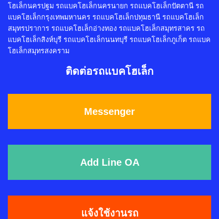
โฮเล็กนครปฐม รถแบคโฮเล็กนครนายก รถแบคโฮเล็กปัตตานี รถ
แบคโฮเล็กกรุงเทพมหานคร รถแบคโฮเล็กปทุมธานี รถแบคโฮเล็ก
สมุทรปราการ รถแบคโฮเล็กอ่างทอง รถแบคโฮเล็กสมุทรสาคร รถ
แบคโฮเล็กสิงห์บุรี รถแบคโฮเล็กนนทบุรี รถแบคโฮเล็กภูเก็ต รถแบค
โฮเล็กสมุทรสงคราม
ติดต่อรถแบคโฮเล็ก
Messenger
Add Line OA
แจ้งใช้งานรถ