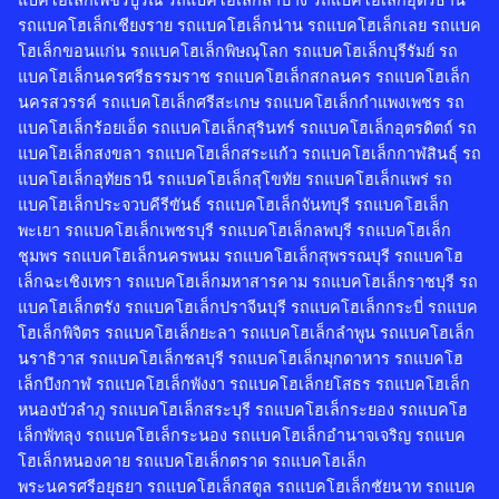
แบคโฮเล็กเพชรบูรณ์ รถแบคโฮเล็กลำปาง รถแบคโฮเล็กอุดรธานี
รถแบคโฮเล็กเชียงราย รถแบคโฮเล็กน่าน รถแบคโฮเล็กเลย รถแบค
โฮเล็กขอนแก่น รถแบคโฮเล็กพิษณุโลก รถแบคโฮเล็กบุรีรัมย์ รถ
แบคโฮเล็กนครศรีธรรมราช รถแบคโฮเล็กสกลนคร รถแบคโฮเล็ก
นครสวรรค์ รถแบคโฮเล็กศรีสะเกษ รถแบคโฮเล็กกำแพงเพชร รถ
แบคโฮเล็กร้อยเอ็ด รถแบคโฮเล็กสุรินทร์ รถแบคโฮเล็กอุตรดิตถ์ รถ
แบคโฮเล็กสงขลา รถแบคโฮเล็กสระแก้ว รถแบคโฮเล็กกาฬสินธุ์ รถ
แบคโฮเล็กอุทัยธานี รถแบคโฮเล็กสุโขทัย รถแบคโฮเล็กแพร่ รถ
แบคโฮเล็กประจวบคีรีขันธ์ รถแบคโฮเล็กจันทบุรี รถแบคโฮเล็ก
พะเยา รถแบคโฮเล็กเพชรบุรี รถแบคโฮเล็กลพบุรี รถแบคโฮเล็ก
ชุมพร รถแบคโฮเล็กนครพนม รถแบคโฮเล็กสุพรรณบุรี รถแบคโฮ
เล็กฉะเชิงเทรา รถแบคโฮเล็กมหาสารคาม รถแบคโฮเล็กราชบุรี รถ
แบคโฮเล็กตรัง รถแบคโฮเล็กปราจีนบุรี รถแบคโฮเล็กกระบี่ รถแบค
โฮเล็กพิจิตร รถแบคโฮเล็กยะลา รถแบคโฮเล็กลำพูน รถแบคโฮเล็ก
นราธิวาส รถแบคโฮเล็กชลบุรี รถแบคโฮเล็กมุกดาหาร รถแบคโฮ
เล็กบึงกาฬ รถแบคโฮเล็กพังงา รถแบคโฮเล็กยโสธร รถแบคโฮเล็ก
หนองบัวลำภู รถแบคโฮเล็กสระบุรี รถแบคโฮเล็กระยอง รถแบคโฮ
เล็กพัทลุง รถแบคโฮเล็กระนอง รถแบคโฮเล็กอำนาจเจริญ รถแบค
โฮเล็กหนองคาย รถแบคโฮเล็กตราด รถแบคโฮเล็ก
พระนครศรีอยุธยา รถแบคโฮเล็กสตูล รถแบคโฮเล็กชัยนาท รถแบค