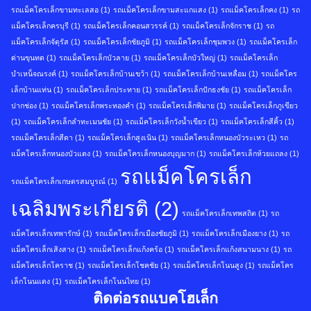
รถแม็คโครเล็กขามทะเลสอ
(1)
รถแม็คโครเล็กขามสะแกแสง
(1)
รถแม็คโครเล็กคง
(1)
รถ
แม็คโครเล็กครบุรี
(1)
รถแม็คโครเล็กคอนสวรรค์
(1)
รถแม็คโครเล็กจักราช
(1)
รถ
แม็คโครเล็กจัตุรัส
(1)
รถแม็คโครเล็กชัยภูมิ
(1)
รถแม็คโครเล็กชุมพวง
(1)
รถแม็คโครเล็ก
ด่านขุนทด
(1)
รถแม็คโครเล็กบัวลาย
(1)
รถแม็คโครเล็กบัวใหญ่
(1)
รถแม็คโครเล็ก
บำเหน็จณรงค์
(1)
รถแม็คโครเล็กบ้านเขว้า
(1)
รถแม็คโครเล็กบ้านเหลื่อม
(1)
รถแม็คโคร
เล็กบ้านแท่น
(1)
รถแม็คโครเล็กประทาย
(1)
รถแม็คโครเล็กปักธงชัย
(1)
รถแม็คโครเล็ก
ปากช่อง
(1)
รถแม็คโครเล็กพระทองคำ
(1)
รถแม็คโครเล็กพิมาย
(1)
รถแม็คโครเล็กภูเขียว
(1)
รถแม็คโครเล็กลำทะเมนชัย
(1)
รถแม็คโครเล็กวังน้ำเขียว
(1)
รถแม็คโครเล็กสีคิ้ว
(1)
รถแม็คโครเล็กสีดา
(1)
รถแม็คโครเล็กสูงเนิน
(1)
รถแม็คโครเล็กหนองบัวระเหว
(1)
รถ
แม็คโครเล็กหนองบัวแดง
(1)
รถแม็คโครเล็กหนองบุญมาก
(1)
รถแม็คโครเล็กห้วยแถลง
(1)
รถแม็คโครเล็ก
รถแม็คโครเล็กเกษตรสมบูรณ์
(1)
เฉลิมพระเกียรติ
(2)
รถแม็คโครเล็กเทพสถิต
(1)
รถ
แม็คโครเล็กเทพารักษ์
(1)
รถแม็คโครเล็กเมืองชัยภูมิ
(1)
รถแม็คโครเล็กเมืองยาง
(1)
รถ
แม็คโครเล็กเสิงสาง
(1)
รถแม็คโครเล็กแก้งคร้อ
(1)
รถแม็คโครเล็กแก้งสนามนาง
(1)
รถ
แม็คโครเล็กโคราช
(1)
รถแม็คโครเล็กโชคชัย
(1)
รถแม็คโครเล็กโนนสูง
(1)
รถแม็คโคร
เล็กโนนแดง
(1)
รถแม็คโครเล็กโนนไทย
(1)
ติดต่อรถแบคโฮเล็ก