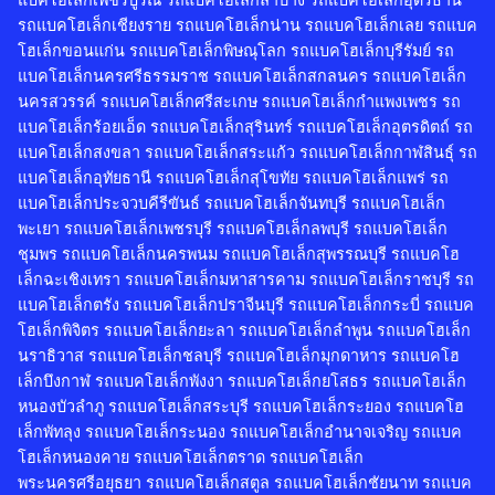
แบคโฮเล็กเพชรบูรณ์ รถแบคโฮเล็กลำปาง รถแบคโฮเล็กอุดรธานี
รถแบคโฮเล็กเชียงราย รถแบคโฮเล็กน่าน รถแบคโฮเล็กเลย รถแบค
โฮเล็กขอนแก่น รถแบคโฮเล็กพิษณุโลก รถแบคโฮเล็กบุรีรัมย์ รถ
แบคโฮเล็กนครศรีธรรมราช รถแบคโฮเล็กสกลนคร รถแบคโฮเล็ก
นครสวรรค์ รถแบคโฮเล็กศรีสะเกษ รถแบคโฮเล็กกำแพงเพชร รถ
แบคโฮเล็กร้อยเอ็ด รถแบคโฮเล็กสุรินทร์ รถแบคโฮเล็กอุตรดิตถ์ รถ
แบคโฮเล็กสงขลา รถแบคโฮเล็กสระแก้ว รถแบคโฮเล็กกาฬสินธุ์ รถ
แบคโฮเล็กอุทัยธานี รถแบคโฮเล็กสุโขทัย รถแบคโฮเล็กแพร่ รถ
แบคโฮเล็กประจวบคีรีขันธ์ รถแบคโฮเล็กจันทบุรี รถแบคโฮเล็ก
พะเยา รถแบคโฮเล็กเพชรบุรี รถแบคโฮเล็กลพบุรี รถแบคโฮเล็ก
ชุมพร รถแบคโฮเล็กนครพนม รถแบคโฮเล็กสุพรรณบุรี รถแบคโฮ
เล็กฉะเชิงเทรา รถแบคโฮเล็กมหาสารคาม รถแบคโฮเล็กราชบุรี รถ
แบคโฮเล็กตรัง รถแบคโฮเล็กปราจีนบุรี รถแบคโฮเล็กกระบี่ รถแบค
โฮเล็กพิจิตร รถแบคโฮเล็กยะลา รถแบคโฮเล็กลำพูน รถแบคโฮเล็ก
นราธิวาส รถแบคโฮเล็กชลบุรี รถแบคโฮเล็กมุกดาหาร รถแบคโฮ
เล็กบึงกาฬ รถแบคโฮเล็กพังงา รถแบคโฮเล็กยโสธร รถแบคโฮเล็ก
หนองบัวลำภู รถแบคโฮเล็กสระบุรี รถแบคโฮเล็กระยอง รถแบคโฮ
เล็กพัทลุง รถแบคโฮเล็กระนอง รถแบคโฮเล็กอำนาจเจริญ รถแบค
โฮเล็กหนองคาย รถแบคโฮเล็กตราด รถแบคโฮเล็ก
พระนครศรีอยุธยา รถแบคโฮเล็กสตูล รถแบคโฮเล็กชัยนาท รถแบค