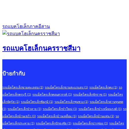
รถแบคโฮเล็กภาคอีสาน
รถแบคโฮเล็กนครราชสีมา
ป้ายกำกับ
รถแม็คโครเล็กขามทะเลสอ
(1)
รถแม็คโครเล็กขามสะแกแสง
(1)
รถแม็คโครเล็กคง
(1)
รถ
แม็คโครเล็กครบุรี
(1)
รถแม็คโครเล็กคอนสวรรค์
(1)
รถแม็คโครเล็กจักราช
(1)
รถแม็คโคร
เล็กจัตุรัส
(1)
รถแม็คโครเล็กชัยภูมิ
(1)
รถแม็คโครเล็กชุมพวง
(1)
รถแม็คโครเล็กด่านขุนทด
(1)
รถแม็คโครเล็กบัวลาย
(1)
รถแม็คโครเล็กบัวใหญ่
(1)
รถแม็คโครเล็กบำเหน็จณรงค์
(1)
รถ
แม็คโครเล็กบ้านเขว้า
(1)
รถแม็คโครเล็กบ้านเหลื่อม
(1)
รถแม็คโครเล็กบ้านแท่น
(1)
รถ
แม็คโครเล็กประทาย
(1)
รถแม็คโครเล็กปักธงชัย
(1)
รถแม็คโครเล็กปากช่อง
(1)
รถแม็คโคร