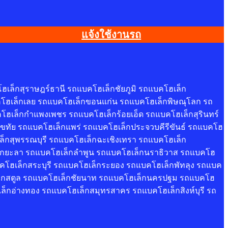
แจ้งใช้งานรถ
ล็กสุราษฎร์ธานี รถแบคโฮเล็กชัยภูมิ รถแบคโฮเล็ก
คโฮเล็กเลย รถแบคโฮเล็กขอนแก่น รถแบคโฮเล็กพิษณุโลก รถ
ฮเล็กกำแพงเพชร รถแบคโฮเล็กร้อยเอ็ด รถแบคโฮเล็กสุรินทร์
โขทัย รถแบคโฮเล็กแพร่ รถแบคโฮเล็กประจวบคีรีขันธ์ รถแบคโฮ
ล็กสุพรรณบุรี รถแบคโฮเล็กฉะเชิงเทรา รถแบคโฮเล็ก
เล็กยะลา รถแบคโฮเล็กลำพูน รถแบคโฮเล็กนราธิวาส รถแบคโฮ
คโฮเล็กสระบุรี รถแบคโฮเล็กระยอง รถแบคโฮเล็กพัทลุง รถแบค
็กสตูล รถแบคโฮเล็กชัยนาท รถแบคโฮเล็กนครปฐม รถแบคโฮ
กอ่างทอง รถแบคโฮเล็กสมุทรสาคร รถแบคโฮเล็กสิงห์บุรี รถ