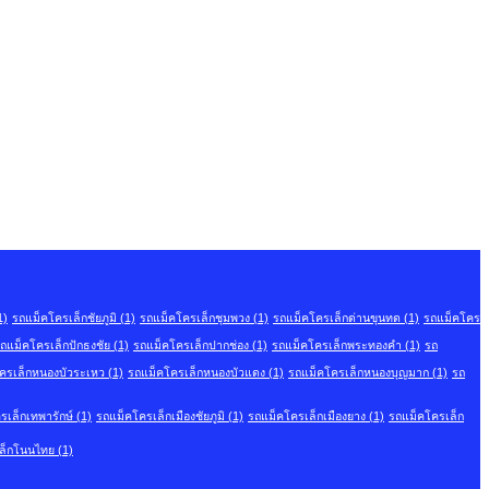
1)
รถแม็คโครเล็กชัยภูมิ
(1)
รถแม็คโครเล็กชุมพวง
(1)
รถแม็คโครเล็กด่านขุนทด
(1)
รถแม็คโคร
ถแม็คโครเล็กปักธงชัย
(1)
รถแม็คโครเล็กปากช่อง
(1)
รถแม็คโครเล็กพระทองคำ
(1)
รถ
ครเล็กหนองบัวระเหว
(1)
รถแม็คโครเล็กหนองบัวแดง
(1)
รถแม็คโครเล็กหนองบุญมาก
(1)
รถ
รเล็กเทพารักษ์
(1)
รถแม็คโครเล็กเมืองชัยภูมิ
(1)
รถแม็คโครเล็กเมืองยาง
(1)
รถแม็คโครเล็ก
ล็กโนนไทย
(1)