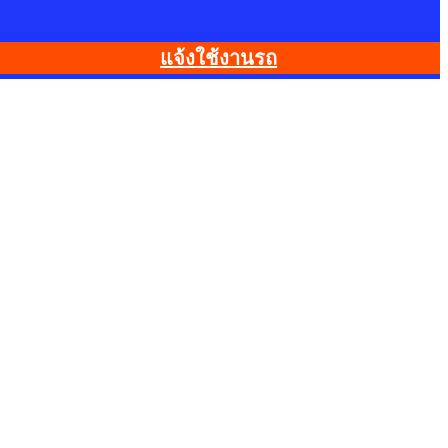
แจ้งใช้งานรถ