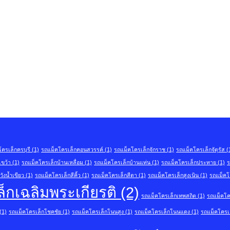
ครเล็กครบุรี
(1)
รถแม็คโครเล็กคอนสวรรค์
(1)
รถแม็คโครเล็กจักราช
(1)
รถแม็คโครเล็กจัตุรัส
(
เขว้า
(1)
รถแม็คโครเล็กบ้านเหลื่อม
(1)
รถแม็คโครเล็กบ้านแท่น
(1)
รถแม็คโครเล็กประทาย
(1)
ร
ังน้ำเขียว
(1)
รถแม็คโครเล็กสีคิ้ว
(1)
รถแม็คโครเล็กสีดา
(1)
รถแม็คโครเล็กสูงเนิน
(1)
รถแม็คโ
็กเฉลิมพระเกียรติ
(2)
รถแม็คโครเล็กเทพสถิต
(1)
รถแม็คโค
(1)
รถแม็คโครเล็กโชคชัย
(1)
รถแม็คโครเล็กโนนสูง
(1)
รถแม็คโครเล็กโนนแดง
(1)
รถแม็คโครเ