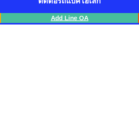
ติดต่อรถแบคโฮเล็ก
Add Line OA