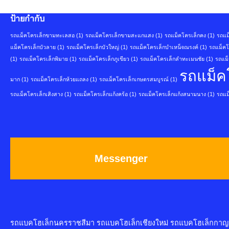
ป้ายกำกับ
รถแม็คโครเล็กขามทะเลสอ
(1)
รถแม็คโครเล็กขามสะแกแสง
(1)
รถแม็คโครเล็กคง
(1)
รถแม
แม็คโครเล็กบัวลาย
(1)
รถแม็คโครเล็กบัวใหญ่
(1)
รถแม็คโครเล็กบำเหน็จณรงค์
(1)
รถแม็คโ
(1)
รถแม็คโครเล็กพิมาย
(1)
รถแม็คโครเล็กภูเขียว
(1)
รถแม็คโครเล็กลำทะเมนชัย
(1)
รถแม็
รถแม็คโ
มาก
(1)
รถแม็คโครเล็กห้วยแถลง
(1)
รถแม็คโครเล็กเกษตรสมบูรณ์
(1)
รถแม็คโครเล็กเสิงสาง
(1)
รถแม็คโครเล็กแก้งคร้อ
(1)
รถแม็คโครเล็กแก้งสนามนาง
(1)
รถแม
Messenger
รถแบคโฮเล็กนครราชสีมา รถแบคโฮเล็กเชียงใหม่ รถแบคโฮเล็กกาญจน