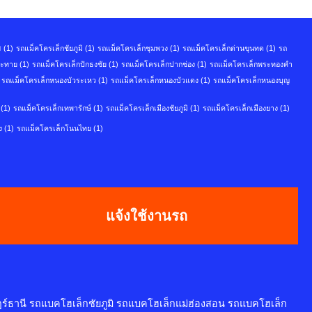
ส
(1)
รถแม็คโครเล็กชัยภูมิ
(1)
รถแม็คโครเล็กชุมพวง
(1)
รถแม็คโครเล็กด่านขุนทด
(1)
รถ
ระทาย
(1)
รถแม็คโครเล็กปักธงชัย
(1)
รถแม็คโครเล็กปากช่อง
(1)
รถแม็คโครเล็กพระทองคำ
รถแม็คโครเล็กหนองบัวระเหว
(1)
รถแม็คโครเล็กหนองบัวแดง
(1)
รถแม็คโครเล็กหนองบุญ
(1)
รถแม็คโครเล็กเทพารักษ์
(1)
รถแม็คโครเล็กเมืองชัยภูมิ
(1)
รถแม็คโครเล็กเมืองยาง
(1)
ง
(1)
รถแม็คโครเล็กโนนไทย
(1)
แจ้งใช้งานรถ
ธานี รถแบคโฮเล็กชัยภูมิ รถแบคโฮเล็กแม่ฮ่องสอน รถแบคโฮเล็ก