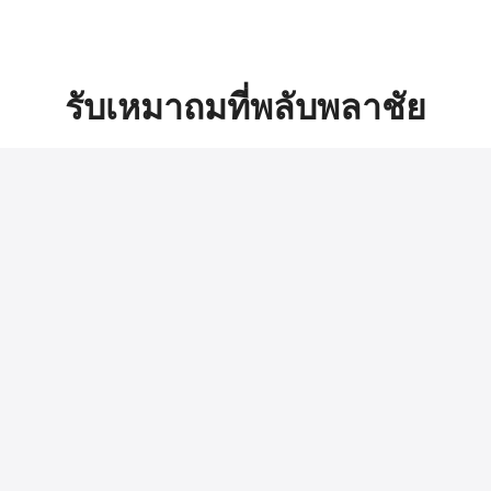
earch
รับเหมาถมที่พลับพลาชัย
r: