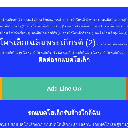
็คโครเล็กครบุรี
(1)
รถแม็คโครเล็กคอนสวรรค์
(1)
รถแม็คโครเล็กจักราช
(1)
รถแม็คโครเล็กจัตุรั
ครเล็กบ้านเขว้า
(1)
รถแม็คโครเล็กบ้านเหลื่อม
(1)
รถแม็คโครเล็กบ้านแท่น
(1)
รถแม็คโครเล็กป
คโครเล็กวังน้ำเขียว
(1)
รถแม็คโครเล็กสีคิ้ว
(1)
รถแม็คโครเล็กสีดา
(1)
รถแม็คโครเล็กสูงเนิน
(1)
ครเล็กเฉลิมพระเกียรติ
(2)
รถแม็คโครเล็กเทพสถิต
็คโครเล็กโคราช
(1)
รถแม็คโครเล็กโชคชัย
(1)
รถแม็คโครเล็กโนนสูง
(1)
รถแม็คโครเล็กโนนแด
ติดต่อรถแบคโฮเล็ก
Add Line OA
รถแบคโฮเล็กรับจ้างใกล้ฉัน
บุรี รถแบคโฮเล็กตาก รถแบคโฮเล็กอุบลราชธานี รถแบคโฮเล็กสุราษฎร์