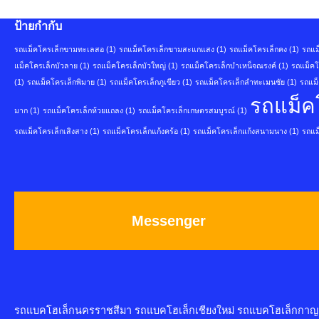
ป้ายกำกับ
รถแม็คโครเล็กขามทะเลสอ
(1)
รถแม็คโครเล็กขามสะแกแสง
(1)
รถแม็คโครเล็กคง
(1)
รถแม
แม็คโครเล็กบัวลาย
(1)
รถแม็คโครเล็กบัวใหญ่
(1)
รถแม็คโครเล็กบำเหน็จณรงค์
(1)
รถแม็คโ
(1)
รถแม็คโครเล็กพิมาย
(1)
รถแม็คโครเล็กภูเขียว
(1)
รถแม็คโครเล็กลำทะเมนชัย
(1)
รถแม็
รถแม็คโ
มาก
(1)
รถแม็คโครเล็กห้วยแถลง
(1)
รถแม็คโครเล็กเกษตรสมบูรณ์
(1)
รถแม็คโครเล็กเสิงสาง
(1)
รถแม็คโครเล็กแก้งคร้อ
(1)
รถแม็คโครเล็กแก้งสนามนาง
(1)
รถแม
Messenger
รถแบคโฮเล็กนครราชสีมา รถแบคโฮเล็กเชียงใหม่ รถแบคโฮเล็กกาญจน