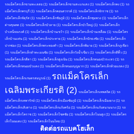
รถแม็คโครเล็กขามทะเลสอ
(1)
รถแม็คโครเล็กขามสะแกแสง
(1)
รถแม็คโครเล็กคง
(1)
รถ
แม็คโครเล็กครบุรี
(1)
รถแม็คโครเล็กคอนสวรรค์
(1)
รถแม็คโครเล็กจักราช
(1)
รถ
แม็คโครเล็กจัตุรัส
(1)
รถแม็คโครเล็กชัยภูมิ
(1)
รถแม็คโครเล็กชุมพวง
(1)
รถแม็คโครเล็ก
ด่านขุนทด
(1)
รถแม็คโครเล็กบัวลาย
(1)
รถแม็คโครเล็กบัวใหญ่
(1)
รถแม็คโครเล็ก
บำเหน็จณรงค์
(1)
รถแม็คโครเล็กบ้านเขว้า
(1)
รถแม็คโครเล็กบ้านเหลื่อม
(1)
รถแม็คโคร
เล็กบ้านแท่น
(1)
รถแม็คโครเล็กประทาย
(1)
รถแม็คโครเล็กปักธงชัย
(1)
รถแม็คโครเล็ก
ปากช่อง
(1)
รถแม็คโครเล็กพระทองคำ
(1)
รถแม็คโครเล็กพิมาย
(1)
รถแม็คโครเล็กภูเขียว
(1)
รถแม็คโครเล็กลำทะเมนชัย
(1)
รถแม็คโครเล็กวังน้ำเขียว
(1)
รถแม็คโครเล็กสีคิ้ว
(1)
รถแม็คโครเล็กสีดา
(1)
รถแม็คโครเล็กสูงเนิน
(1)
รถแม็คโครเล็กหนองบัวระเหว
(1)
รถ
แม็คโครเล็กหนองบัวแดง
(1)
รถแม็คโครเล็กหนองบุญมาก
(1)
รถแม็คโครเล็กห้วยแถลง
(1)
รถแม็คโครเล็ก
รถแม็คโครเล็กเกษตรสมบูรณ์
(1)
เฉลิมพระเกียรติ
(2)
รถแม็คโครเล็กเทพสถิต
(1)
รถ
แม็คโครเล็กเทพารักษ์
(1)
รถแม็คโครเล็กเมืองชัยภูมิ
(1)
รถแม็คโครเล็กเมืองยาง
(1)
รถ
แม็คโครเล็กเสิงสาง
(1)
รถแม็คโครเล็กแก้งคร้อ
(1)
รถแม็คโครเล็กแก้งสนามนาง
(1)
รถ
แม็คโครเล็กโคราช
(1)
รถแม็คโครเล็กโชคชัย
(1)
รถแม็คโครเล็กโนนสูง
(1)
รถแม็คโคร
เล็กโนนแดง
(1)
รถแม็คโครเล็กโนนไทย
(1)
ติดต่อรถแบคโฮเล็ก