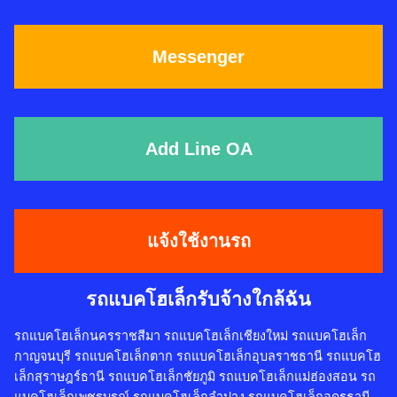
Messenger
Add Line OA
แจ้งใช้งานรถ
รถแบคโฮเล็กรับจ้างใกล้ฉัน
รถแบคโฮเล็กนครราชสีมา รถแบคโฮเล็กเชียงใหม่ รถแบคโฮเล็ก
กาญจนบุรี รถแบคโฮเล็กตาก รถแบคโฮเล็กอุบลราชธานี รถแบคโฮ
เล็กสุราษฎร์ธานี รถแบคโฮเล็กชัยภูมิ รถแบคโฮเล็กแม่ฮ่องสอน รถ