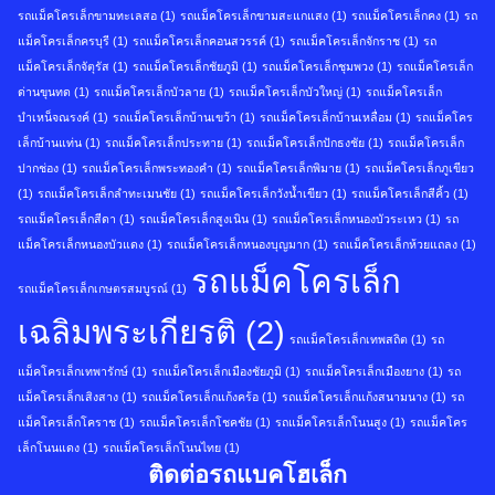
รถแม็คโครเล็กขามทะเลสอ
(1)
รถแม็คโครเล็กขามสะแกแสง
(1)
รถแม็คโครเล็กคง
(1)
รถ
แม็คโครเล็กครบุรี
(1)
รถแม็คโครเล็กคอนสวรรค์
(1)
รถแม็คโครเล็กจักราช
(1)
รถ
แม็คโครเล็กจัตุรัส
(1)
รถแม็คโครเล็กชัยภูมิ
(1)
รถแม็คโครเล็กชุมพวง
(1)
รถแม็คโครเล็ก
ด่านขุนทด
(1)
รถแม็คโครเล็กบัวลาย
(1)
รถแม็คโครเล็กบัวใหญ่
(1)
รถแม็คโครเล็ก
บำเหน็จณรงค์
(1)
รถแม็คโครเล็กบ้านเขว้า
(1)
รถแม็คโครเล็กบ้านเหลื่อม
(1)
รถแม็คโคร
เล็กบ้านแท่น
(1)
รถแม็คโครเล็กประทาย
(1)
รถแม็คโครเล็กปักธงชัย
(1)
รถแม็คโครเล็ก
ปากช่อง
(1)
รถแม็คโครเล็กพระทองคำ
(1)
รถแม็คโครเล็กพิมาย
(1)
รถแม็คโครเล็กภูเขียว
(1)
รถแม็คโครเล็กลำทะเมนชัย
(1)
รถแม็คโครเล็กวังน้ำเขียว
(1)
รถแม็คโครเล็กสีคิ้ว
(1)
รถแม็คโครเล็กสีดา
(1)
รถแม็คโครเล็กสูงเนิน
(1)
รถแม็คโครเล็กหนองบัวระเหว
(1)
รถ
แม็คโครเล็กหนองบัวแดง
(1)
รถแม็คโครเล็กหนองบุญมาก
(1)
รถแม็คโครเล็กห้วยแถลง
(1)
รถแม็คโครเล็ก
รถแม็คโครเล็กเกษตรสมบูรณ์
(1)
เฉลิมพระเกียรติ
(2)
รถแม็คโครเล็กเทพสถิต
(1)
รถ
แม็คโครเล็กเทพารักษ์
(1)
รถแม็คโครเล็กเมืองชัยภูมิ
(1)
รถแม็คโครเล็กเมืองยาง
(1)
รถ
แม็คโครเล็กเสิงสาง
(1)
รถแม็คโครเล็กแก้งคร้อ
(1)
รถแม็คโครเล็กแก้งสนามนาง
(1)
รถ
แม็คโครเล็กโคราช
(1)
รถแม็คโครเล็กโชคชัย
(1)
รถแม็คโครเล็กโนนสูง
(1)
รถแม็คโคร
เล็กโนนแดง
(1)
รถแม็คโครเล็กโนนไทย
(1)
ติดต่อรถแบคโฮเล็ก