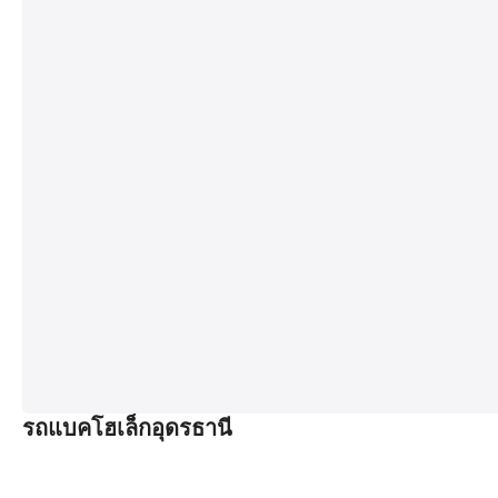
รถแบคโฮเล็กอุดรธานี