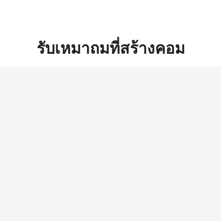
earch
รับเหมาถมที่สร้างคอม
r: