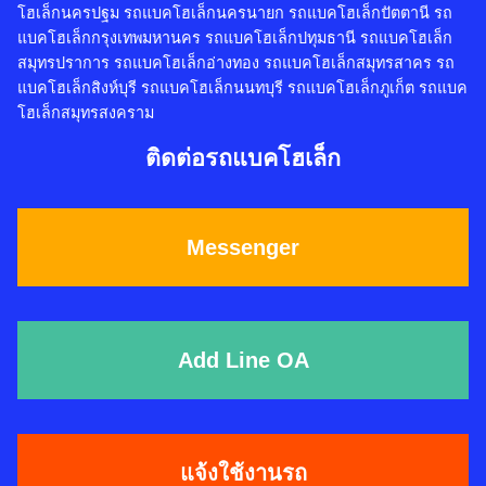
โฮเล็กนครปฐม รถแบคโฮเล็กนครนายก รถแบคโฮเล็กปัตตานี รถ
แบคโฮเล็กกรุงเทพมหานคร รถแบคโฮเล็กปทุมธานี รถแบคโฮเล็ก
สมุทรปราการ รถแบคโฮเล็กอ่างทอง รถแบคโฮเล็กสมุทรสาคร รถ
แบคโฮเล็กสิงห์บุรี รถแบคโฮเล็กนนทบุรี รถแบคโฮเล็กภูเก็ต รถแบค
โฮเล็กสมุทรสงคราม
ติดต่อรถแบคโฮเล็ก
Messenger
Add Line OA
แจ้งใช้งานรถ