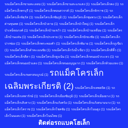
รถแม็คโครเล็กขามทะเลสอ
(1)
รถแม็คโครเล็กขามสะแกแสง
(1)
รถแม็คโครเล็กคง
(1)
รถ
แม็คโครเล็กครบุรี
(1)
รถแม็คโครเล็กคอนสวรรค์
(1)
รถแม็คโครเล็กจักราช
(1)
รถ
แม็คโครเล็กจัตุรัส
(1)
รถแม็คโครเล็กชัยภูมิ
(1)
รถแม็คโครเล็กชุมพวง
(1)
รถแม็คโครเล็ก
ด่านขุนทด
(1)
รถแม็คโครเล็กบัวลาย
(1)
รถแม็คโครเล็กบัวใหญ่
(1)
รถแม็คโครเล็ก
บำเหน็จณรงค์
(1)
รถแม็คโครเล็กบ้านเขว้า
(1)
รถแม็คโครเล็กบ้านเหลื่อม
(1)
รถแม็คโคร
เล็กบ้านแท่น
(1)
รถแม็คโครเล็กประทาย
(1)
รถแม็คโครเล็กปักธงชัย
(1)
รถแม็คโครเล็ก
ปากช่อง
(1)
รถแม็คโครเล็กพระทองคำ
(1)
รถแม็คโครเล็กพิมาย
(1)
รถแม็คโครเล็กภูเขียว
(1)
รถแม็คโครเล็กลำทะเมนชัย
(1)
รถแม็คโครเล็กวังน้ำเขียว
(1)
รถแม็คโครเล็กสีคิ้ว
(1)
รถแม็คโครเล็กสีดา
(1)
รถแม็คโครเล็กสูงเนิน
(1)
รถแม็คโครเล็กหนองบัวระเหว
(1)
รถ
แม็คโครเล็กหนองบัวแดง
(1)
รถแม็คโครเล็กหนองบุญมาก
(1)
รถแม็คโครเล็กห้วยแถลง
(1)
รถแม็คโครเล็ก
รถแม็คโครเล็กเกษตรสมบูรณ์
(1)
เฉลิมพระเกียรติ
(2)
รถแม็คโครเล็กเทพสถิต
(1)
รถ
แม็คโครเล็กเทพารักษ์
(1)
รถแม็คโครเล็กเมืองชัยภูมิ
(1)
รถแม็คโครเล็กเมืองยาง
(1)
รถ
แม็คโครเล็กเสิงสาง
(1)
รถแม็คโครเล็กแก้งคร้อ
(1)
รถแม็คโครเล็กแก้งสนามนาง
(1)
รถ
แม็คโครเล็กโคราช
(1)
รถแม็คโครเล็กโชคชัย
(1)
รถแม็คโครเล็กโนนสูง
(1)
รถแม็คโคร
เล็กโนนแดง
(1)
รถแม็คโครเล็กโนนไทย
(1)
ติดต่อรถแบคโฮเล็ก