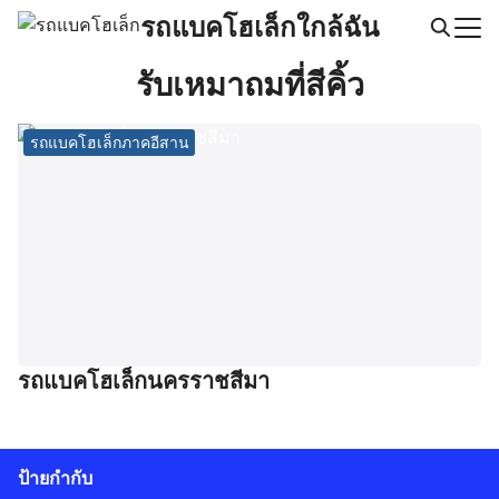
Skip
รถแบคโฮเล็กใกล้ฉัน
to
Search
content
รับเหมาถมที่สีคิ้ว
for:
รถแบคโฮเล็กภาคอีสาน
รถแบคโฮเล็กนครราชสีมา
ป้ายกำกับ