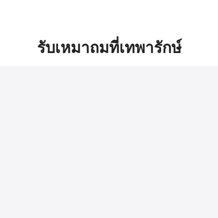
earch
รับเหมาถมที่เทพารักษ์
r: