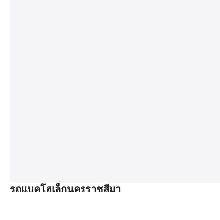
รถแบคโฮเล็กนครราชสีมา