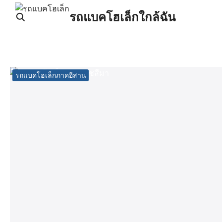
Skip
รถแบคโฮเล็กใกล้ฉัน
to
content
S
fo
รถแบคโฮเล็กภาคอีสาน