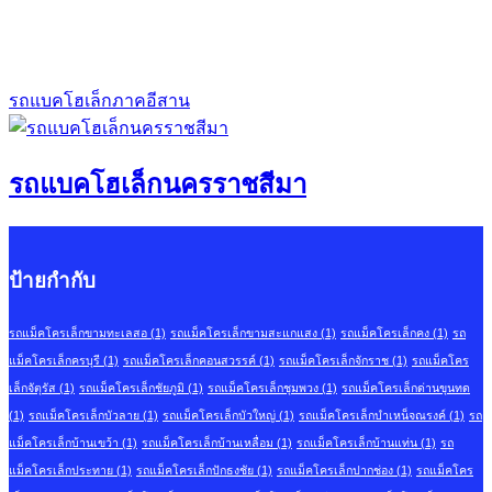
รถแบคโฮเล็กภาคอีสาน
รถแบคโฮเล็กนครราชสีมา
ป้ายกำกับ
รถแม็คโครเล็กขามทะเลสอ
(1)
รถแม็คโครเล็กขามสะแกแสง
(1)
รถแม็คโครเล็กคง
(1)
รถ
แม็คโครเล็กครบุรี
(1)
รถแม็คโครเล็กคอนสวรรค์
(1)
รถแม็คโครเล็กจักราช
(1)
รถแม็คโคร
เล็กจัตุรัส
(1)
รถแม็คโครเล็กชัยภูมิ
(1)
รถแม็คโครเล็กชุมพวง
(1)
รถแม็คโครเล็กด่านขุนทด
(1)
รถแม็คโครเล็กบัวลาย
(1)
รถแม็คโครเล็กบัวใหญ่
(1)
รถแม็คโครเล็กบำเหน็จณรงค์
(1)
รถ
แม็คโครเล็กบ้านเขว้า
(1)
รถแม็คโครเล็กบ้านเหลื่อม
(1)
รถแม็คโครเล็กบ้านแท่น
(1)
รถ
แม็คโครเล็กประทาย
(1)
รถแม็คโครเล็กปักธงชัย
(1)
รถแม็คโครเล็กปากช่อง
(1)
รถแม็คโคร