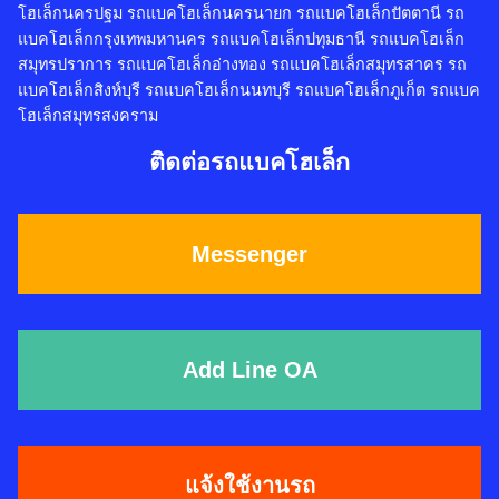
โฮเล็กนครปฐม รถแบคโฮเล็กนครนายก รถแบคโฮเล็กปัตตานี รถ
แบคโฮเล็กกรุงเทพมหานคร รถแบคโฮเล็กปทุมธานี รถแบคโฮเล็ก
สมุทรปราการ รถแบคโฮเล็กอ่างทอง รถแบคโฮเล็กสมุทรสาคร รถ
แบคโฮเล็กสิงห์บุรี รถแบคโฮเล็กนนทบุรี รถแบคโฮเล็กภูเก็ต รถแบค
โฮเล็กสมุทรสงคราม
ติดต่อรถแบคโฮเล็ก
Messenger
Add Line OA
แจ้งใช้งานรถ