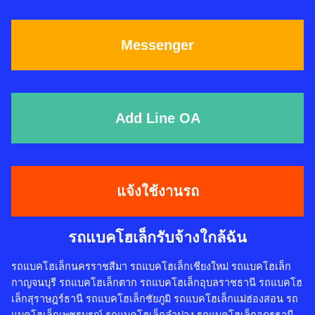
Messenger
Add Line OA
แจ้งใช้งานรถ
รถแบคโฮเล็กรับจ้างใกล้ฉัน
รถแบคโฮเล็กนครราชสีมา รถแบคโฮเล็กเชียงใหม่ รถแบคโฮเล็ก
กาญจนบุรี รถแบคโฮเล็กตาก รถแบคโฮเล็กอุบลราชธานี รถแบคโฮ
เล็กสุราษฎร์ธานี รถแบคโฮเล็กชัยภูมิ รถแบคโฮเล็กแม่ฮ่องสอน รถ