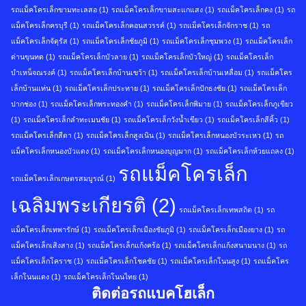
รถแม็คโครเล็กขามทะเลสอ
(1)
รถแม็คโครเล็กขามสะแกแสง
(1)
รถแม็คโครเล็กคง
(1)
รถ
แม็คโครเล็กครบุรี
(1)
รถแม็คโครเล็กคอนสวรรค์
(1)
รถแม็คโครเล็กจักราช
(1)
รถ
แม็คโครเล็กจัตุรัส
(1)
รถแม็คโครเล็กชัยภูมิ
(1)
รถแม็คโครเล็กชุมพวง
(1)
รถแม็คโครเล็ก
ด่านขุนทด
(1)
รถแม็คโครเล็กบัวลาย
(1)
รถแม็คโครเล็กบัวใหญ่
(1)
รถแม็คโครเล็ก
บำเหน็จณรงค์
(1)
รถแม็คโครเล็กบ้านเขว้า
(1)
รถแม็คโครเล็กบ้านเหลื่อม
(1)
รถแม็คโคร
เล็กบ้านแท่น
(1)
รถแม็คโครเล็กประทาย
(1)
รถแม็คโครเล็กปักธงชัย
(1)
รถแม็คโครเล็ก
ปากช่อง
(1)
รถแม็คโครเล็กพระทองคำ
(1)
รถแม็คโครเล็กพิมาย
(1)
รถแม็คโครเล็กภูเขียว
(1)
รถแม็คโครเล็กลำทะเมนชัย
(1)
รถแม็คโครเล็กวังน้ำเขียว
(1)
รถแม็คโครเล็กสีคิ้ว
(1)
รถแม็คโครเล็กสีดา
(1)
รถแม็คโครเล็กสูงเนิน
(1)
รถแม็คโครเล็กหนองบัวระเหว
(1)
รถ
แม็คโครเล็กหนองบัวแดง
(1)
รถแม็คโครเล็กหนองบุญมาก
(1)
รถแม็คโครเล็กห้วยแถลง
(1)
รถแม็คโครเล็ก
รถแม็คโครเล็กเกษตรสมบูรณ์
(1)
เฉลิมพระเกียรติ
(2)
รถแม็คโครเล็กเทพสถิต
(1)
รถ
แม็คโครเล็กเทพารักษ์
(1)
รถแม็คโครเล็กเมืองชัยภูมิ
(1)
รถแม็คโครเล็กเมืองยาง
(1)
รถ
แม็คโครเล็กเสิงสาง
(1)
รถแม็คโครเล็กแก้งคร้อ
(1)
รถแม็คโครเล็กแก้งสนามนาง
(1)
รถ
แม็คโครเล็กโคราช
(1)
รถแม็คโครเล็กโชคชัย
(1)
รถแม็คโครเล็กโนนสูง
(1)
รถแม็คโคร
เล็กโนนแดง
(1)
รถแม็คโครเล็กโนนไทย
(1)
ติดต่อรถแบคโฮเล็ก