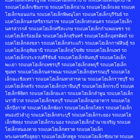
แบคโฮเล็กเพชรบูรณ์ รถแบคโฮเล็กลำปาง รถแบคโฮเล็กอุดรธานี
รถแบคโฮเล็กเชียงราย รถแบคโฮเล็กน่าน รถแบคโฮเล็กเลย รถแบค
โฮเล็กขอนแก่น รถแบคโฮเล็กพิษณุโลก รถแบคโฮเล็กบุรีรัมย์ รถ
แบคโฮเล็กนครศรีธรรมราช รถแบคโฮเล็กสกลนคร รถแบคโฮเล็ก
นครสวรรค์ รถแบคโฮเล็กศรีสะเกษ รถแบคโฮเล็กกำแพงเพชร รถ
แบคโฮเล็กร้อยเอ็ด รถแบคโฮเล็กสุรินทร์ รถแบคโฮเล็กอุตรดิตถ์ รถ
แบคโฮเล็กสงขลา รถแบคโฮเล็กสระแก้ว รถแบคโฮเล็กกาฬสินธุ์ รถ
แบคโฮเล็กอุทัยธานี รถแบคโฮเล็กสุโขทัย รถแบคโฮเล็กแพร่ รถ
แบคโฮเล็กประจวบคีรีขันธ์ รถแบคโฮเล็กจันทบุรี รถแบคโฮเล็ก
พะเยา รถแบคโฮเล็กเพชรบุรี รถแบคโฮเล็กลพบุรี รถแบคโฮเล็ก
ชุมพร รถแบคโฮเล็กนครพนม รถแบคโฮเล็กสุพรรณบุรี รถแบคโฮ
เล็กฉะเชิงเทรา รถแบคโฮเล็กมหาสารคาม รถแบคโฮเล็กราชบุรี รถ
แบคโฮเล็กตรัง รถแบคโฮเล็กปราจีนบุรี รถแบคโฮเล็กกระบี่ รถแบค
โฮเล็กพิจิตร รถแบคโฮเล็กยะลา รถแบคโฮเล็กลำพูน รถแบคโฮเล็ก
นราธิวาส รถแบคโฮเล็กชลบุรี รถแบคโฮเล็กมุกดาหาร รถแบคโฮ
เล็กบึงกาฬ รถแบคโฮเล็กพังงา รถแบคโฮเล็กยโสธร รถแบคโฮเล็ก
หนองบัวลำภู รถแบคโฮเล็กสระบุรี รถแบคโฮเล็กระยอง รถแบคโฮ
เล็กพัทลุง รถแบคโฮเล็กระนอง รถแบคโฮเล็กอำนาจเจริญ รถแบค
โฮเล็กหนองคาย รถแบคโฮเล็กตราด รถแบคโฮเล็ก
พระนครศรีอยุธยา รถแบคโฮเล็กสตูล รถแบคโฮเล็กชัยนาท รถแบค