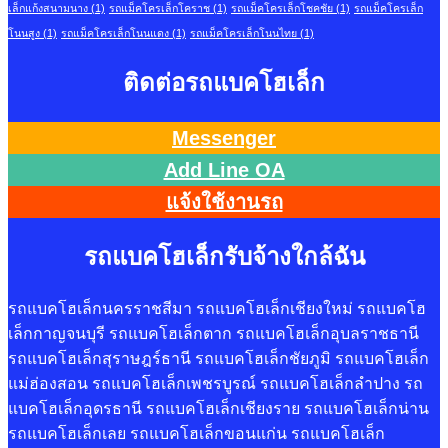
เล็กแก้งสนามนาง
(1)
รถแม็คโครเล็กโคราช
(1)
รถแม็คโครเล็กโชคชัย
(1)
รถแม็คโครเล็ก
โนนสูง
(1)
รถแม็คโครเล็กโนนแดง
(1)
รถแม็คโครเล็กโนนไทย
(1)
ติดต่อรถแบคโฮเล็ก
Messenger
Add Line OA
แจ้งใช้งานรถ
รถแบคโฮเล็กรับจ้างใกล้ฉัน
รถแบคโฮเล็กนครราชสีมา รถแบคโฮเล็กเชียงใหม่ รถแบคโฮ
เล็กกาญจนบุรี รถแบคโฮเล็กตาก รถแบคโฮเล็กอุบลราชธานี
รถแบคโฮเล็กสุราษฎร์ธานี รถแบคโฮเล็กชัยภูมิ รถแบคโฮเล็ก
แม่ฮ่องสอน รถแบคโฮเล็กเพชรบูรณ์ รถแบคโฮเล็กลำปาง รถ
แบคโฮเล็กอุดรธานี รถแบคโฮเล็กเชียงราย รถแบคโฮเล็กน่าน
รถแบคโฮเล็กเลย รถแบคโฮเล็กขอนแก่น รถแบคโฮเล็ก