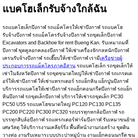
แบคโฮเล็กรับจ้างใกล้ฉัน
รถแบคโฮเล็กบึงกาฬ รถแม็คโครให้เช่าบึงกาฬ รถแบคโฮ
รับจ้างบึงกาฬ รถแม็คโครรับจ้างบึงกาฬ รถขุดเล็กบึงกาฬ
Excavators and Backhoe for rent Bueng Kan. รับเหมาถมที่
บึงกาฬ ขุดคูลอกคลองบึงกาฬ ให้เช่าเครื่องจักกลหนักบึงกาฬ
เครนรับจ้างบึงกาฬ รถเฮี๊ยบให้เช่าบึงกาฬ เรามี
เครือข่ายผู้
ประกอบการรถแม็คโครภาคอีสาน
รถแบคโฮเล็ก รถขุดเล็กให้
เช่าในจังหวัดบึงกาฬ รถขุดขนาดใหญ่ให้เช่าบึงกาฬ รถเกรดเด
อร์ให้เช่าบึงกาฬ ให้เช่าแทรกเตอร์ รถแย็กหิน แย็กปูนบึงกาฬ
บริการรถแบคโฮให้เช่าบึงกาฬ รถแย็กคอนกรีตบึงกาฬ รถแย็ก
หินบึงกาฬ รถขุดเล็กบึงกาฬ บริการให้เช่ารถขุดเล็ก PC30
PC50 U55 รถแบคโฮขนาดใหญ่ PC120 PC130 PC135
PC200 PC220 PC300 PC320 รถบรรทุกหกล้อบึงกาฬ รถ
บรรทุกสิบล้อบึงกาฬ รถแทรกเตอร์ฟาร์มบึงกาฬ รับเหมาขนย้าย
เศษวัสดุ ให้บริการงานเคลียร์ริ่ง พื้นที่หน้างานก่อสร้าง ขุดดิน
วางท่อ งานรับเหมาระบบประปาหมู่บ้าน งานแย็กคอนนกรีต ขน