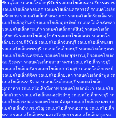
พิษณุโลก รถแบคโฮเล็กบุรีรัมย์ รถแบคโฮเล็กนครศรีธรรมราช
รถแบคโฮเล็กสกลนคร รถแบคโฮเล็กนครสวรรค์ รถแบคโฮเล็ก
ศรีสะเกษ รถแบคโฮเล็กกำแพงเพชร รถแบคโฮเล็กร้อยเอ็ด รถ
แบคโฮเล็กสุรินทร์ รถแบคโฮเล็กอุตรดิตถ์ รถแบคโฮเล็กสงขลา
รถแบคโฮเล็กสระแก้ว รถแบคโฮเล็กกาฬสินธุ์ รถแบคโฮเล็ก
อุทัยธานี รถแบคโฮเล็กสุโขทัย รถแบคโฮเล็กแพร่ รถแบคโฮ
เล็กประจวบคีรีขันธ์ รถแบคโฮเล็กจันทบุรี รถแบคโฮเล็กพะเยา
รถแบคโฮเล็กเพชรบุรี รถแบคโฮเล็กลพบุรี รถแบคโฮเล็กชุมพร
รถแบคโฮเล็กนครพนม รถแบคโฮเล็กสุพรรณบุรี รถแบคโฮเล็ก
ฉะเชิงเทรา รถแบคโฮเล็กมหาสารคาม รถแบคโฮเล็กราชบุรี
รถแบคโฮเล็กตรัง รถแบคโฮเล็กปราจีนบุรี รถแบคโฮเล็กกระบี่
รถแบคโฮเล็กพิจิตร รถแบคโฮเล็กยะลา รถแบคโฮเล็กลำพูน รถ
แบคโฮเล็กนราธิวาส รถแบคโฮเล็กชลบุรี รถแบคโฮเล็ก
มุกดาหาร รถแบคโฮเล็กบึงกาฬ รถแบคโฮเล็กพังงา รถแบคโฮ
เล็กยโสธร รถแบคโฮเล็กหนองบัวลำภู รถแบคโฮเล็กสระบุรี รถ
แบคโฮเล็กระยอง รถแบคโฮเล็กพัทลุง รถแบคโฮเล็กระนอง รถ
แบคโฮเล็กอำนาจเจริญ รถแบคโฮเล็กหนองคาย รถแบคโฮเล็ก
ตราด รถแบคโฮเล็กพระนครศรีอยุธยา รถแบคโฮเล็กสตูล รถ